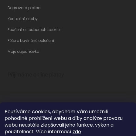
Doprava a platba
Kontaktní osoby
Poučení o souborech cookies
Péče o bavlněné oblečení
Moje objednávka
Přijímáme online platby
Používáme cookies, abychom Vám umožnili
pohodlné prohlížení webu a díky analýze provozu
Vytvořil Shoptet
webu neustále zlepšovali jeho funkce, výkon a
použitelnost. Více informací
zde
.