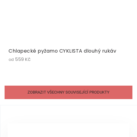
Chlapecké pyžamo CYKLISTA dlouhý rukáv
559 Kč
od
ZOBRAZIT VŠECHNY SOUVISEJÍCÍ PRODUKTY
Z
á
p
a
t