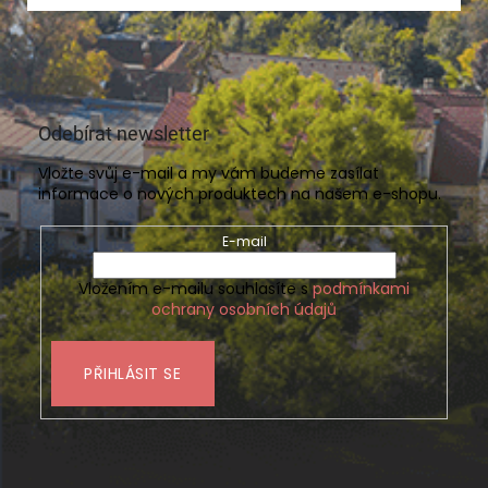
Odebírat newsletter
Vložte svůj e-mail a my vám budeme zasílat
informace o nových produktech na našem e-shopu.
E-mail
Vložením e-mailu souhlasíte s
podmínkami
ochrany osobních údajů
PŘIHLÁSIT SE