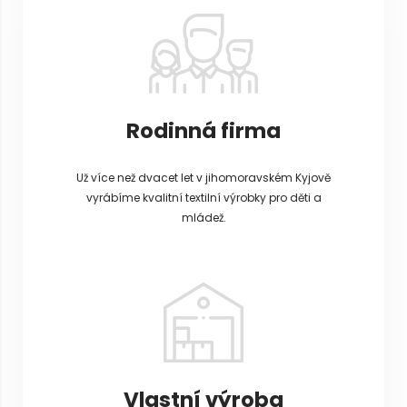
í
Rodinná firma
Už více než dvacet let v jihomoravském Kyjově
vyrábíme kvalitní textilní výrobky pro děti a
mládež.
Vlastní výroba