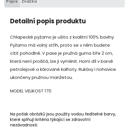
Popis
Značka
Detailní popis produktu
Chlapecké pyžamo je ušito z kvalitní 100% bavlny.
Pyžamo má volný střih, proto se v něm budete
cítit pohodlně. V pase je pružná guma šíře 2 cm,
která není prošitá, lze ji vyměnit. Horní díl v barvě
petrolejové a kárované kalhoty. Rukávy i nohavice
ukončeny pružnou manžetou.
MODEL VELIKOST 170
Na potisk obrázků jsou použity vodou ředitelné barvy,
které splňují kritéria týkající se zdravotní
nezávadnosti.