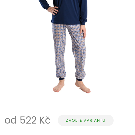
od
522 Kč
ZVOLTE VARIANTU
Měrná
cena: