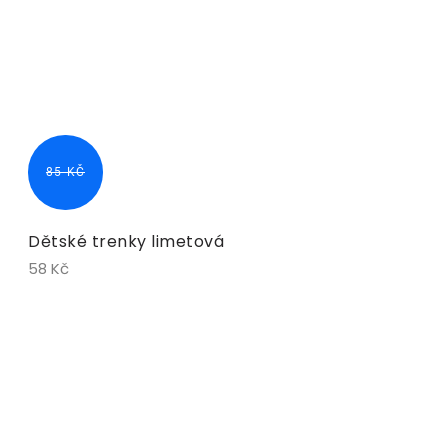
85 KČ
Dětské trenky limetová
58 Kč