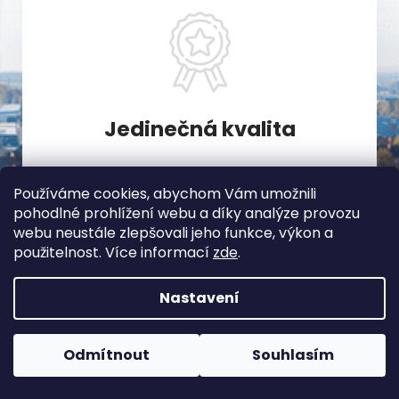
Jedinečná kvalita
Záleží nám na kvalitě materiálů, střihů a šití.
Používáme cookies, abychom Vám umožnili
Chceme se odlišit od ostatních, proto všechny
pohodlné prohlížení webu a díky analýze provozu
výrobky šijeme v malých sériích.
webu neustále zlepšovali jeho funkce, výkon a
použitelnost. Více informací
zde
.
Nastavení
Odmítnout
Souhlasím
Odebírat newsletter