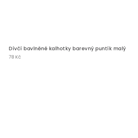
Dívčí bavlněné kalhotky barevný puntík malý
78 Kč