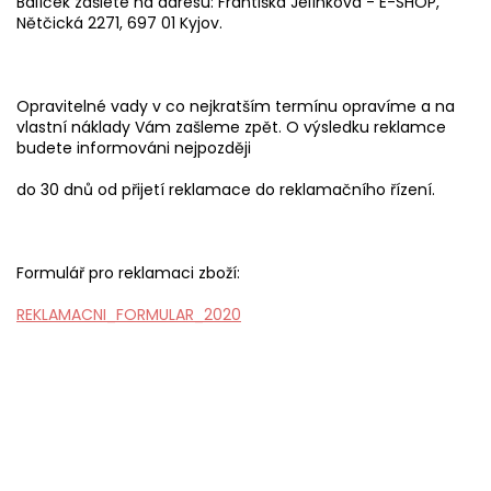
Balíček zašlete na adresu: Františka Jelínková - E-SHOP,
Nětčická 2271, 697 01 Kyjov.
Opravitelné vady v co nejkratším termínu opravíme a na
vlastní náklady Vám zašleme zpět. O výsledku reklamce
budete informováni nejpozději
do 30 dnů od přijetí reklamace do reklamačního řízení.
Formulář pro reklamaci zboží:
REKLAMACNI_FORMULAR_2020