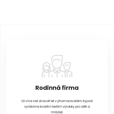
Z
á
p
a
t
í
Rodinná firma
Už více než dvacet let v jihomoravském Kyjově
vyrábíme kvalitní textilní výrobky pro děti a
mládež.