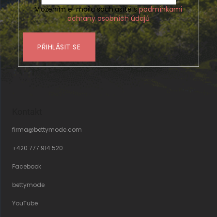
Vložením e-mailu souhlasíte s
podmínkami
ochrany osobních údajů
PŘIHLÁSIT SE
Kontakt
firma
@
bettymode.com
+420 777 914 520
Facebook
bettymode
YouTube