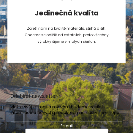
Jedinečná kvalita
Záleží nám na kvalitě materiálů, střihů a šití.
Chceme se odlišit od ostatních, proto všechny
výrobky šijeme v malých sériích.
Odebírat newsletter
Vložte svůj e-mail a my vám budeme zasílat
informace o nových produktech na našem e-shopu.
E-mail