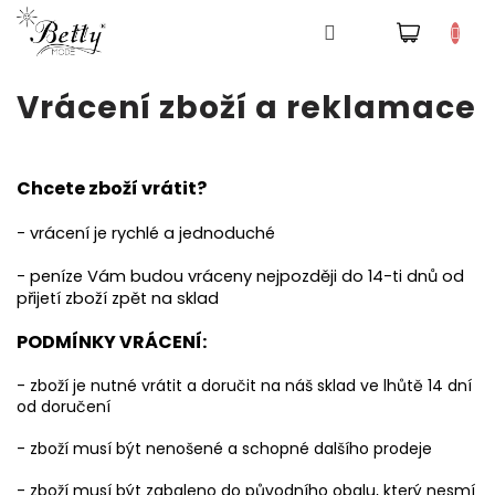
NÁKUPNÍ
Pyžama
KOŠÍK
Přejít
na
Vrácení zboží a reklamace
obsah
Šaty
Tepláky
Chcete zboží vrátit?
a
kalhoty
- vrácení je rychlé a jednoduché
- peníze Vám budou vráceny nejpozději do 14-ti dnů od
Mikiny
přijetí zboží zpět na sklad
Trička
PODMÍNKY VRÁCENÍ:
- zboží je nutné vrátit a doručit na náš sklad ve lhůtě 14 dní
Doplňky
od doručení
a
čepice
- zboží musí být nenošené a schopné dalšího prodeje
Přihlášení
- zboží musí být zabaleno do původního obalu, který nesmí