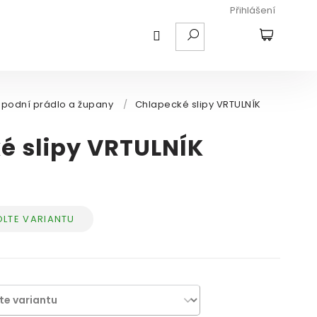
Přihlášení
HLEDAT
NÁKUPNÍ
KOŠÍK
Spodní prádlo a župany
/
Chlapecké slipy VRTULNÍK
é slipy VRTULNÍK
LTE VARIANTU
ná
: