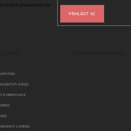
 o nových produktech na
PŘIHLÁSIT SE
e pro vás
Přijímáme online platby
odmínky
 osobních údajů
ží a reklamace
latba
soby
ouborech cookies