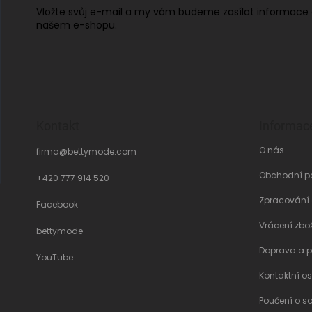
Vložte svůj e-mail a my vám budeme zasílat informace
našem e-shopu.
Kontakt
Informac
O nás
firma
@
bettymode.com
Obchodní p
+420 777 914 520
Zpracování
Facebook
Vrácení zbo
bettymode
Doprava a p
YouTube
Kontaktní o
Poučení o s