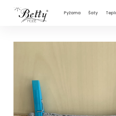
Pyžama
Šaty
Tepl
Přejít
na
obsah