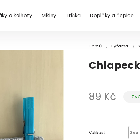
áky a kalhoty
Mikiny
Trička
Doplňky a čepice
Domů
/
Pyžama
/
Chlapeck
89 Kč
ZVO
Měr
cena
Velikost