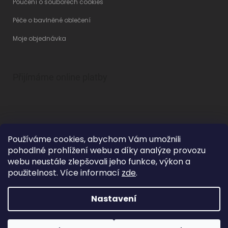
Poučení o souborech cookies
Péče o bavlněné oblečení
Moje objednávka
Přijímáme online platby
Používáme cookies, abychom Vám umožnili
pohodlné prohlížení webu a díky analýze provozu
Vytvořil Shoptet
webu neustále zlepšovali jeho funkce, výkon a
použitelnost. Více informací
zde
.
Nastavení
Copyright 2026
Betty Mode
. Všechna práva vyhrazena.
Upravit
nastavení cookies