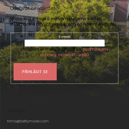
Odebírat newsletter
Vložte svůj e-mail a my vám budeme zasílat
informace o nových produktech na našem e-shopu.
E-mail
Vložením e-mailu souhlasíte s
podmínkami
ochrany osobních údajů
PŘIHLÁSIT SE
Kontakt
firma
@
bettymode.com