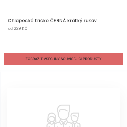
Chlapecké tričko ČERNÁ krátký rukáv
229 Kč
od
ZOBRAZIT VŠECHNY SOUVISEJÍCÍ PRODUKTY
Z
á
p
a
t
í