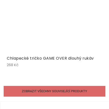
Chlapecké tričko GAME OVER dlouhý rukáv
268 Kč
ZOBRAZIT VŠECHNY SOUVISEJÍCÍ PRODUKTY
Z
á