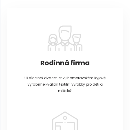
p
a
t
í
Rodinná firma
Už více než dvacet let v jihomoravském Kyjově
vyrábíme kvalitní textilní výrobky pro děti a
mládež.