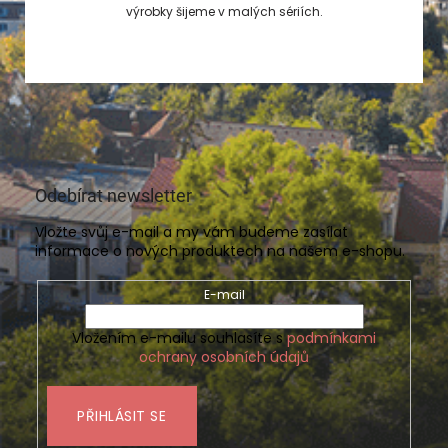
výrobky šijeme v malých sériích.
Odebírat newsletter
Vložte svůj e-mail a my vám budeme zasílat
informace o nových produktech na našem e-shopu.
E-mail
Vložením e-mailu souhlasíte s
podmínkami
ochrany osobních údajů
PŘIHLÁSIT SE