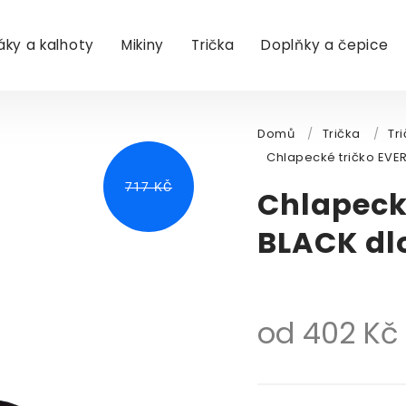
áky a kalhoty
Mikiny
Trička
Doplňky a čepice
Domů
/
Trička
/
Tr
Chlapecké tričko EVE
717 KČ
Chlapeck
BLACK dl
od
402 Kč