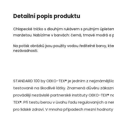
Detailní popis produktu
Chlapecké tričko s dlouhým rukávem s pružným úpletem
manžetou. Nabízíme v barvách: černá, tmavě modrá a p
Na potisk obrázků jsou použity vodou ředitelné barvy, které
nezávadnosti.
STANDARD 100 by OEKO-TEX® je jedním z nejznámějších 
testované na škodlivé látky. Znamená důvěru zákazn
provádějí nezávislé partnerské instituty OEKO-TEX® na
TEX®
. Při testu berou v úvahu řadu regulovaných a ne
pro lidské zdraví. V mnoha případech mezní hodnoty