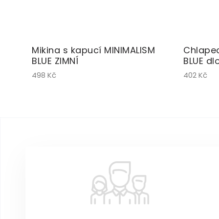
Mikina s kapucí MINIMALISM
Chlapec
BLUE ZIMNÍ
BLUE dl
498 Kč
402 Kč
Z
á
p
a
t
í