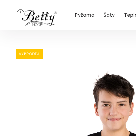
Pyžama
Šaty
Tepl
Přejít
na
obsah
VÝPRODEJ