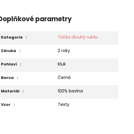
Doplňkové parametry
Trička dlouhý rukáv
Kategorie
:
2 roky
Záruka
:
Kluk
Pohlaví
:
Černá
Barva
:
100% bavlna
Materiál
:
Texty
Vzor
: