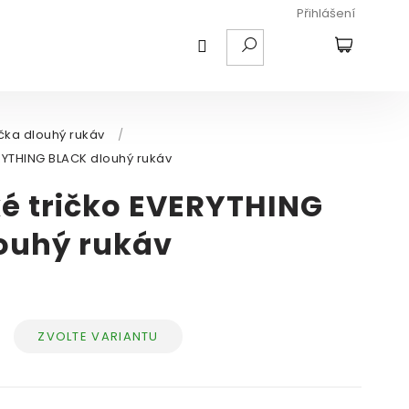
Přihlášení
HLEDAT
NÁKUPNÍ
KOŠÍK
ička dlouhý rukáv
/
RYTHING BLACK dlouhý rukáv
é tričko EVERYTHING
ouhý rukáv
ZVOLTE VARIANTU
Měrná
cena: