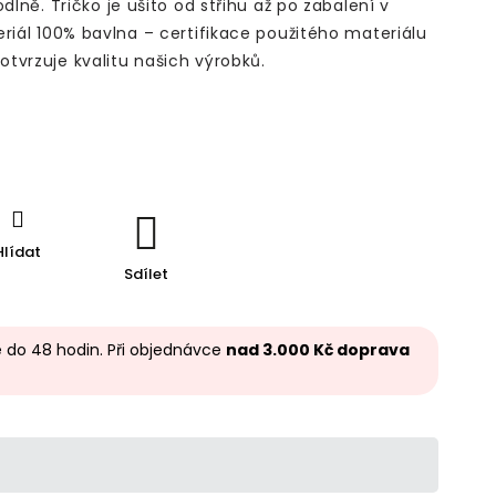
odlně.
Tričko je ušito od střihu až po zabalení v
riál 100% bavlna – certifikace použitého materiálu
tvrzuje kvalitu našich výrobků.
Hlídat
Sdílet
 do 48 hodin. Při objednávce
nad 3.000 Kč doprava