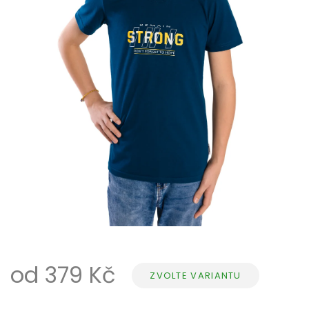
od
379 Kč
ZVOLTE VARIANTU
Měrná
cena: