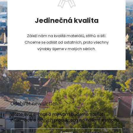
Jedinečná kvalita
Záleží nám na kvalitě materiálů, střihů a šití.
Chceme se odlišit od ostatních, proto všechny
výrobky šijeme v malých sériích.
Odebírat newsletter
Vložte svůj e-mail a my vám budeme zasílat
informace o nových produktech na našem e-shopu.
E-mail