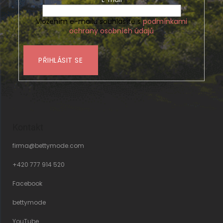
Vložením e-mailu souhlasíte s
podmínkami
ochrany osobních údajů
PŘIHLÁSIT SE
Kontakt
firma
@
bettymode.com
+420 777 914 520
Facebook
bettymode
YouTube