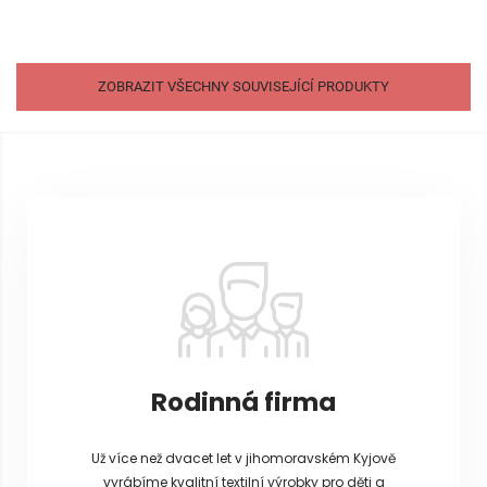
ZOBRAZIT VŠECHNY SOUVISEJÍCÍ PRODUKTY
Z
á
p
a
t
í
Rodinná firma
Už více než dvacet let v jihomoravském Kyjově
vyrábíme kvalitní textilní výrobky pro děti a