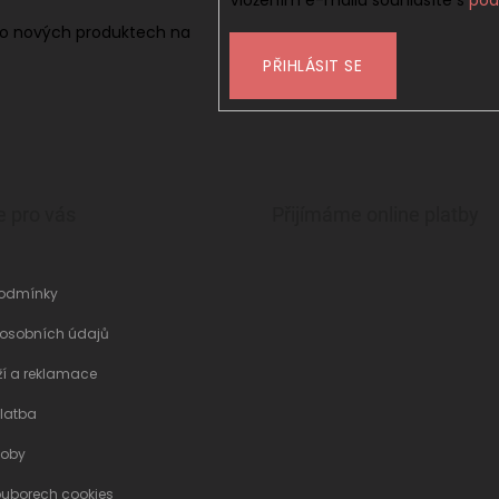
 o nových produktech na
PŘIHLÁSIT SE
e pro vás
Přijímáme online platby
odmínky
 osobních údajů
ží a reklamace
latba
soby
ouborech cookies