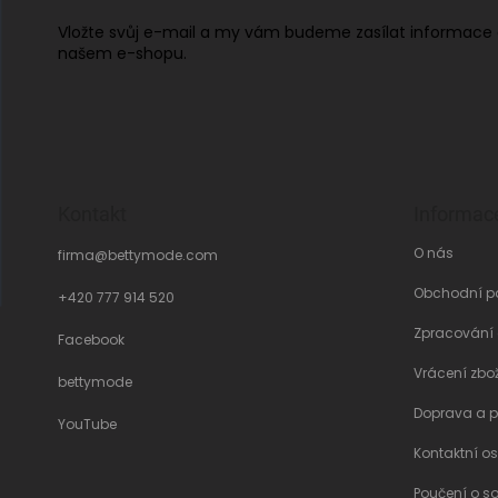
Vložte svůj e-mail a my vám budeme zasílat informace
našem e-shopu.
Kontakt
Informac
O nás
firma
@
bettymode.com
Obchodní p
+420 777 914 520
Zpracování
Facebook
Vrácení zbo
bettymode
Doprava a p
YouTube
Kontaktní o
Poučení o s