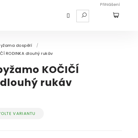
Přihlášení
HLEDAT
NÁKUPNÍ
KOŠÍK
Pyžama dospělí
/
Í RODINKA dlouhý rukáv
pyžamo KOČIČÍ
dlouhý rukáv
VOLTE VARIANTU
ná
a: