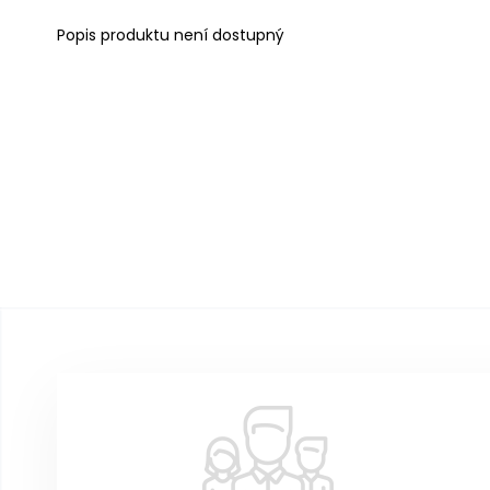
Popis produktu není dostupný
Z
á
p
a
t
í