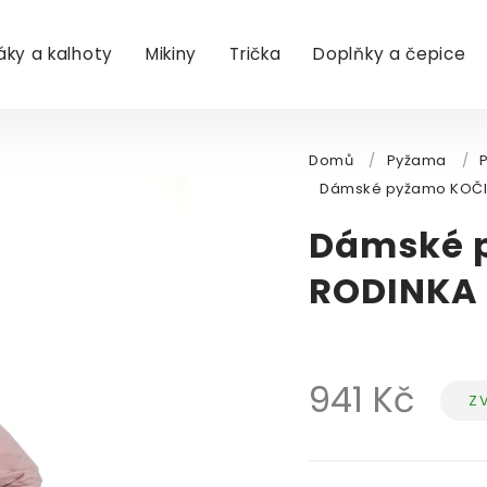
áky a kalhoty
Mikiny
Trička
Doplňky a čepice
Domů
/
Pyžama
/
Dámské pyžamo KOČIČ
Dámské 
RODINKA 
941 Kč
Z
Měr
cen