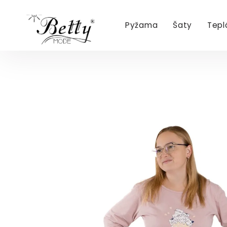
Pyžama
Šaty
Tepl
Přejít
na
obsah