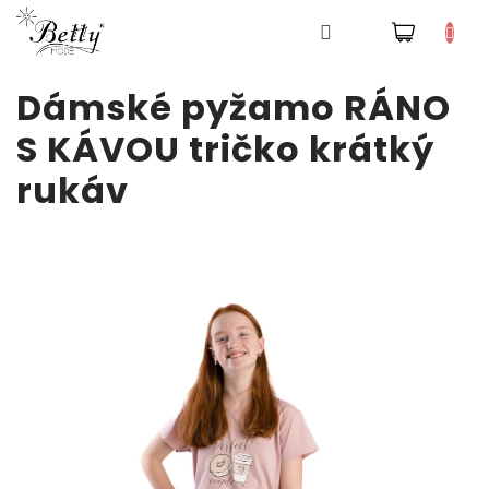
NÁKUPNÍ
Pyžama
KOŠÍK
Přejít
Dámské pyžamo RÁNO
na
obsah
Šaty
S KÁVOU tričko krátký
rukáv
Tepláky
a
kalhoty
Mikiny
Trička
Doplňky
a
čepice
Přihlášení