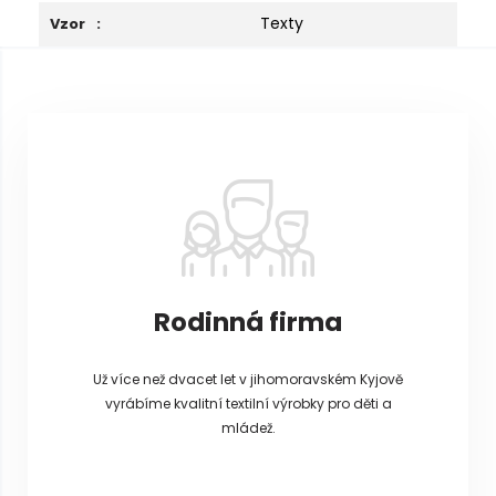
Texty
Vzor
:
Z
á
p
a
t
í
Rodinná firma
Už více než dvacet let v jihomoravském Kyjově
vyrábíme kvalitní textilní výrobky pro děti a
mládež.