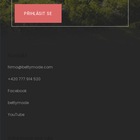
PŘIHLÁSIT SE
Kontakt
firma
@
bettymode.com
+420 777 914 520
Facebook
bettymode
YouTube
Informace pro vás