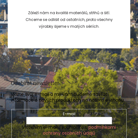
Záleží nám na kvalitě materiálů, střihů a šití.
Chceme se odlišit od ostatních, proto všechny
výrobky šijeme v malých sériích.
Odebírat newsletter
Vložte svůj e-mail a my vám budeme zasílat
informace o nových produktech na našem e-shopu.
E-mail
Vložením e-mailu souhlasíte s
podmínkami
ochrany osobních údajů