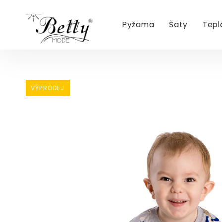
Pyžama
Šaty
Tepl
Přejít
na
obsah
VÝPRODEJ
VÝPRODEJ