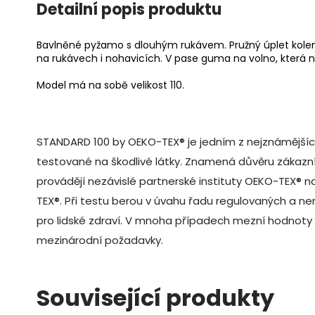
Detailní popis produktu
Bavlněné pyžamo s dlouhým rukávem. Pružný úplet kole
na rukávech i nohavicích. V pase guma na volno, která n
Model má na sobě velikost 110.
STANDARD 100 by OEKO-TEX® je jedním z nejznámějších 
testované na škodlivé látky. Znamená důvěru zákazn
provádějí nezávislé partnerské instituty OEKO-TEX® na
TEX®
. Při testu berou v úvahu řadu regulovaných a ne
pro lidské zdraví. V mnoha případech mezní hodnoty
mezinárodní požadavky.
Související produkty