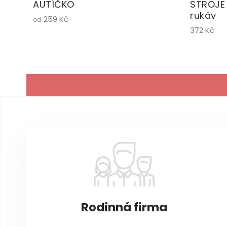
AUTÍČKO
STROJE
rukáv
259 Kč
od
372 Kč
Z
á
p
a
t
í
Rodinná firma