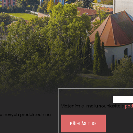
Vložením e-mailu souhlasíte s
pod
 o nových produktech na
PŘIHLÁSIT SE