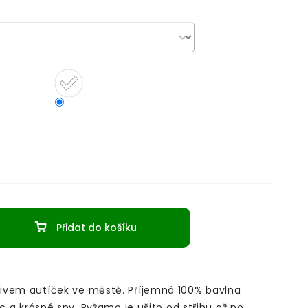
Přidat do košíku
ivem autíček ve městě. Příjemná 100% bavlna
oc a krásné sny.
Pyžamo je ušito od střihu až po