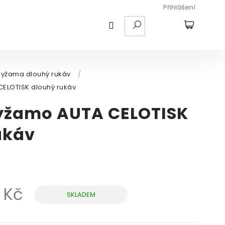
Přihlášení
HLEDAT
NÁKUPNÍ
KOŠÍK
Pyžama dlouhý rukáv
/
ELOTISK dlouhý rukáv
yžamo AUTA CELOTISK
ukáv
 Kč
SKLADEM
Měrná
cena: