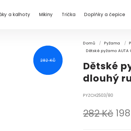
áky a kalhoty
Mikiny
Trička
Doplňky a čepice
Domů
/
Pyžama
/
Dětské pyžamo AUTA C
282 KČ
282 KČ
Dětské p
dlouhý r
PYZCH2503/80
198
282 Kč