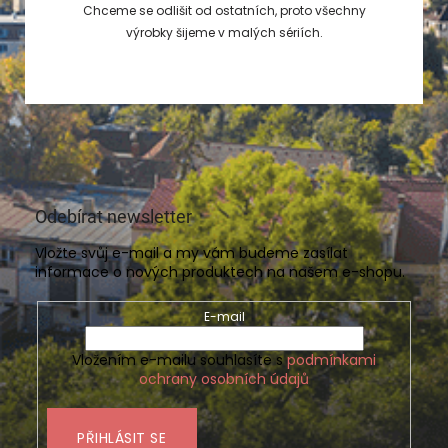
Chceme se odlišit od ostatních, proto všechny
výrobky šijeme v malých sériích.
Odebírat newsletter
Vložte svůj e-mail a my vám budeme zasílat
informace o nových produktech na našem e-shopu.
E-mail
Vložením e-mailu souhlasíte s
podmínkami
ochrany osobních údajů
PŘIHLÁSIT SE