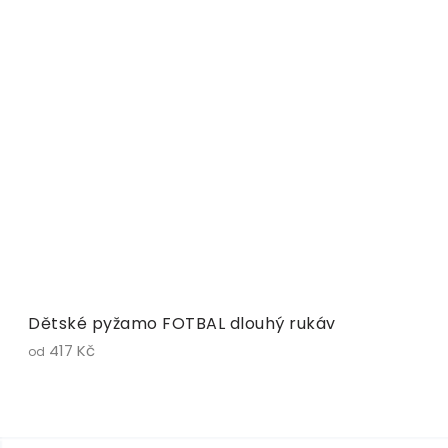
Dětské pyžamo FOTBAL dlouhý rukáv
417 Kč
od
Z