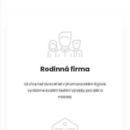
á
p
a
t
í
Rodinná firma
Už více než dvacet let v jihomoravském Kyjově
vyrábíme kvalitní textilní výrobky pro děti a
mládež.