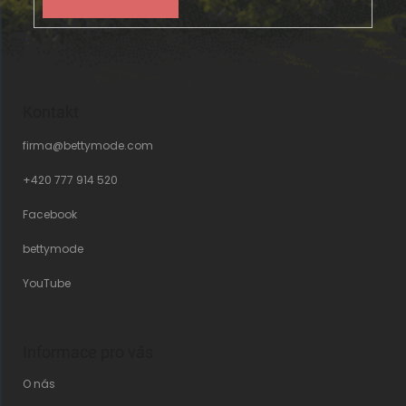
Kontakt
firma
@
bettymode.com
+420 777 914 520
Facebook
bettymode
YouTube
Informace pro vás
O nás