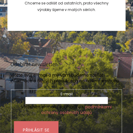
Chceme se odlišit od ostatních, proto všechny
výrobky šijeme v malých sériích.
Odebírat newsletter
Vložte svůj e-mail a my vám budeme zasílat
informace o nových produktech na našem e-shopu.
E-mail
Vložením e-mailu souhlasíte s
podmínkami
ochrany osobních údajů
PŘIHLÁSIT SE