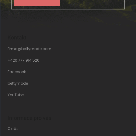
Kontakt
firma
@
bettymode.com
+420 777 914 520
Facebook
bettymode
YouTube
Informace pro vás
O nás