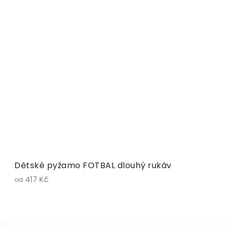
Dětské pyžamo FOTBAL dlouhý rukáv
417 Kč
od
Z