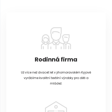
á
p
a
t
í
Rodinná firma
Už více než dvacet let v jihomoravském Kyjově
vyrábíme kvalitní textilní výrobky pro děti a
mládež.