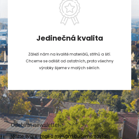
Jedinečná kvalita
Záleží nám na kvalitě materiálů, střihů a šití.
Chceme se odlišit od ostatních, proto všechny
výrobky šijeme v malých sériích.
Odebírat newsletter
Vložte svůj e-mail a my vám budeme zasílat