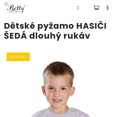
NÁKUPNÍ
Pyžama
KOŠÍK
Přejít
Dětské pyžamo HASIČI
na
obsah
Šaty
ŠEDÁ dlouhý rukáv
Tepláky
a
kalhoty
VÝPRODEJ
Mikiny
Trička
Doplňky
a
čepice
Přihlášení