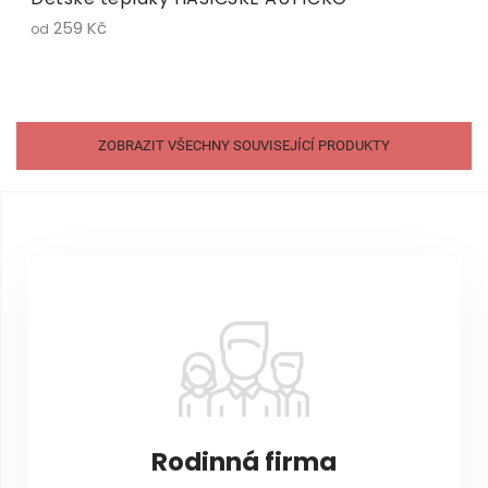
259 Kč
od
ZOBRAZIT VŠECHNY SOUVISEJÍCÍ PRODUKTY
Z
á
p
a
t
í
Rodinná firma