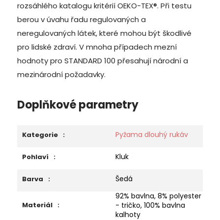
rozsáhlého katalogu kritérií OEKO-TEX®
. Při testu
berou v úvahu řadu regulovaných a
neregulovaných látek, které mohou být škodlivé
pro lidské zdraví. V mnoha případech mezní
hodnoty pro STANDARD 100 přesahují národní a
mezinárodní požadavky.
Doplňkové parametry
Pyžama dlouhý rukáv
Kategorie
:
Kluk
Pohlaví
:
Šedá
Barva
:
92% bavlna, 8% polyester
Materiál
:
- tričko, 100% bavlna
kalhoty