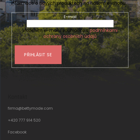
informace o nových produktech na našem e-shopu.
E-mail
Vložením e-mailu souhlasíte s
podmínkami
ochrany osobních údajů
PŘIHLÁSIT SE
Kontakt
firma
@
bettymode.com
+420 777 914 520
Facebook