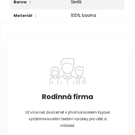
Šedá
Barva
:
100% bavlna
Materiál
:
Z
á
p
a
t
í
Rodinná firma
Už více než dvacet let v jihomoravském Kyjově
vyrábíme kvalitní textilní výrobky pro děti a
mládež.