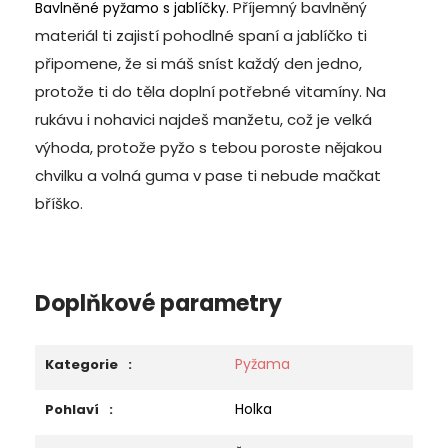
Příjemný bavlněný
Bavlněné pyžamo s jablíčky.
materiál ti zajistí pohodlné spaní a jablíčko ti
připomene, že si máš sníst každý den jedno,
protože ti do těla doplní potřebné vitamíny. Na
rukávu i nohavici najdeš manžetu, což je velká
výhoda, protože pyžo s tebou poroste nějakou
chvilku a volná guma v pase ti nebude mačkat
bříško.
Doplňkové parametry
Pyžama
Kategorie
:
Holka
Pohlaví
: