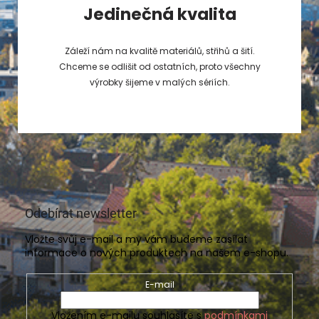
Jedinečná kvalita
Záleží nám na kvalitě materiálů, střihů a šití.
Chceme se odlišit od ostatních, proto všechny
výrobky šijeme v malých sériích.
Odebírat newsletter
Vložte svůj e-mail a my vám budeme zasílat
informace o nových produktech na našem e-shopu.
E-mail
Vložením e-mailu souhlasíte s
podmínkami