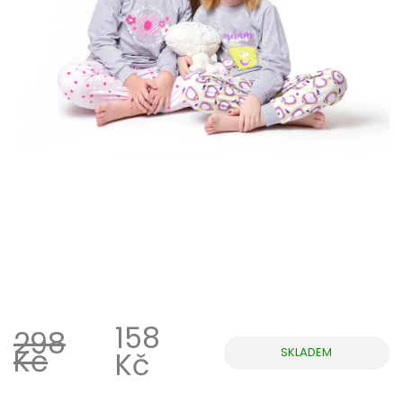
158
298
Kč
SKLADEM
Kč
Měrná
cena: