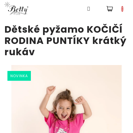
NÁKUPNÍ
Pyžama
KOŠÍK
Přejít
Dětské pyžamo KOČIČÍ
na
obsah
Šaty
RODINA PUNTÍKY krátký
rukáv
Tepláky
a
kalhoty
Mikiny
NOVINKA
Trička
Doplňky
a
čepice
Přihlášení