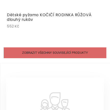
Dětské pyžamo KOČIČÍ RODINKA RŮŽOVÁ
dlouhý rukáv
552 Kč
ZOBRAZIT VŠECHNY SOUVISEJÍCÍ PRODUKTY
Z
á
p
a
t
í