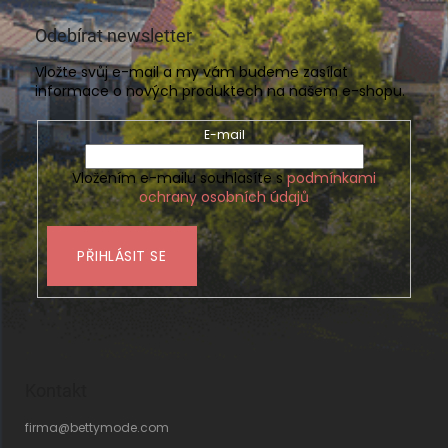
Odebírat newsletter
Vložte svůj e-mail a my vám budeme zasílat
informace o nových produktech na našem e-shopu.
E-mail
Vložením e-mailu souhlasíte s
podmínkami
ochrany osobních údajů
PŘIHLÁSIT SE
Kontakt
firma
@
bettymode.com