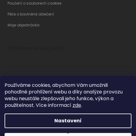
Poučení o souborech cookies
Péče o bavlněné oblečení
Moje objednávka
Přijímáme online platby
Používáme cookies, abychom Vám umožnili
pohodlné prohlížení webu a díky analýze provozu
Vytvořil Shoptet
webu neustále zlepšovali jeho funkce, výkon a
použitelnost. Více informací
zde
.
Nastavení
Copyright 2026
Betty Mode
. Všechna práva vyhrazena.
Upravit
nastavení cookies