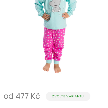
od
477 Kč
ZVOLTE VARIANTU
Měrná
cena: