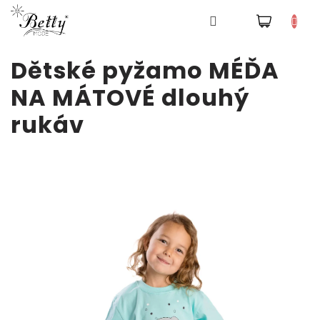
NÁKUPNÍ
Pyžama
KOŠÍK
Přejít
Dětské pyžamo MÉĎA
na
obsah
Šaty
NA MÁTOVÉ dlouhý
rukáv
Tepláky
a
kalhoty
Mikiny
Trička
Doplňky
a
čepice
Přihlášení