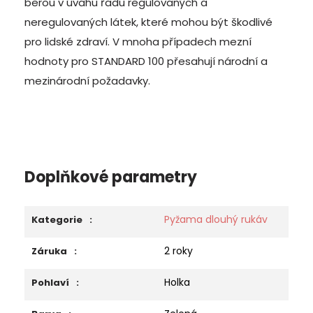
berou v úvahu řadu regulovaných a
neregulovaných látek, které mohou být škodlivé
pro lidské zdraví. V mnoha případech mezní
hodnoty pro STANDARD 100 přesahují národní a
mezinárodní požadavky.
Doplňkové parametry
Pyžama dlouhý rukáv
Kategorie
:
2 roky
Záruka
:
Holka
Pohlaví
: