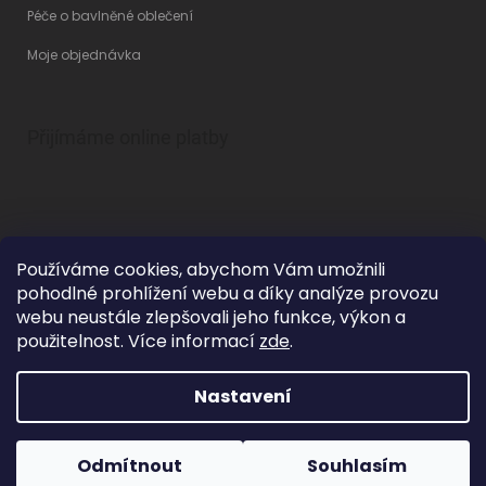
Péče o bavlněné oblečení
Moje objednávka
Přijímáme online platby
Používáme cookies, abychom Vám umožnili
pohodlné prohlížení webu a díky analýze provozu
Vytvořil Shoptet
webu neustále zlepšovali jeho funkce, výkon a
použitelnost. Více informací
zde
.
Nastavení
Copyright 2026
Betty Mode
. Všechna práva vyhrazena.
Upravit
nastavení cookies
Grafický návrh vytvořil a na Shoptet implementoval
Tomáš Hlad
&
Odmítnout
Souhlasím
Shoptetak.cz