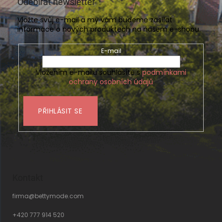
Odebírat newsletter
Vložte svůj e-mail a my vám budeme zasílat
informace o nových produktech na našem e-shopu.
E-mail
Vložením e-mailu souhlasíte s
podmínkami
ochrany osobních údajů
PŘIHLÁSIT SE
Kontakt
firma
@
bettymode.com
+420 777 914 520