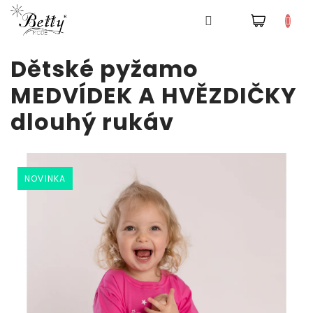
NÁKUPNÍ
Pyžama
KOŠÍK
Přejít
Dětské pyžamo
na
obsah
Šaty
MEDVÍDEK A HVĚZDIČKY
dlouhý rukáv
Tepláky
a
kalhoty
Mikiny
NOVINKA
NOVINKA
Trička
Doplňky
a
čepice
Přihlášení