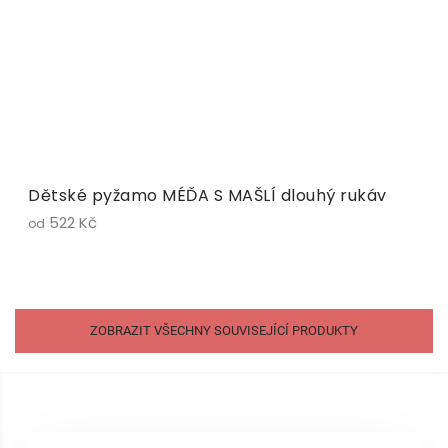
Dětské pyžamo MÉĎA S MAŠLÍ dlouhý rukáv
522 Kč
od
ZOBRAZIT VŠECHNY SOUVISEJÍCÍ PRODUKTY
Z
á
p
a