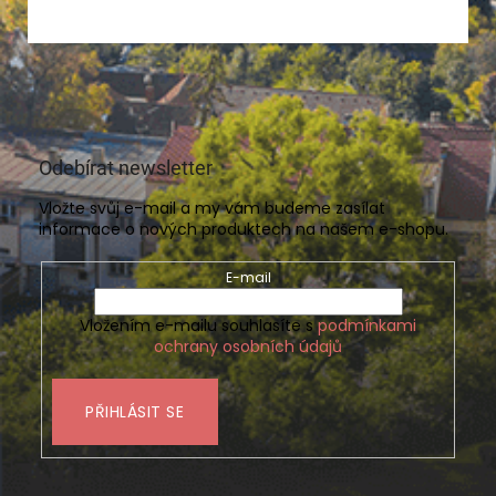
Odebírat newsletter
Vložte svůj e-mail a my vám budeme zasílat
informace o nových produktech na našem e-shopu.
E-mail
Vložením e-mailu souhlasíte s
podmínkami
ochrany osobních údajů
PŘIHLÁSIT SE