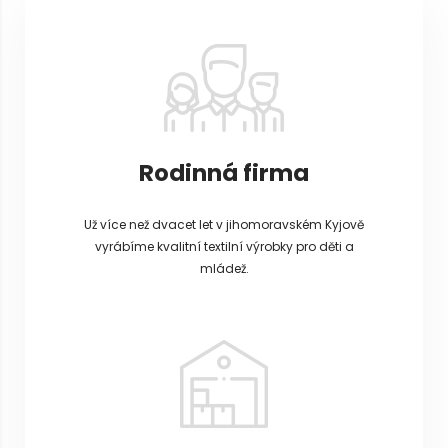
t
í
Rodinná firma
Už více než dvacet let v jihomoravském Kyjově
vyrábíme kvalitní textilní výrobky pro děti a
mládež.