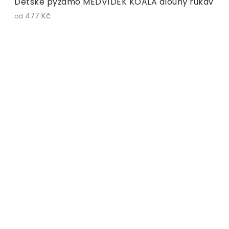
Dětské pyžamo MEDVÍDEK KOALA dlouhý rukáv
477 Kč
od