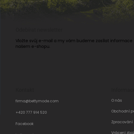
Odebírat newsletter
Vložte svůj e-mail a my vám budeme zasílat informace
našem e-shopu.
Kontakt
Informac
O nás
firma
@
bettymode.com
Obchodní p
+420 777 914 520
Zpracování
Facebook
Vrácení zbo