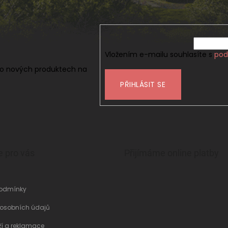
Vložením e-mailu souhlasíte s
pod
 o nových produktech na
PŘIHLÁSIT SE
e pro vás
Přijímáme online platby
odmínky
 osobních údajů
ží a reklamace