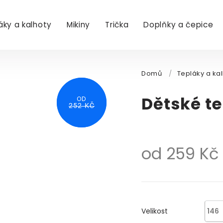
áky a kalhoty
Mikiny
Trička
Doplňky a čepice
Domů
/
Tepláky a ka
Dětské t
OD
OD
269 KČ
252 KČ
od
259 Kč
Velikost