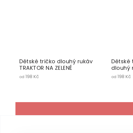
Dětské tričko dlouhý rukáv
Dětské 
TRAKTOR NA ZELENÉ
dlouhý 
198 Kč
198 Kč
od
od
Z
á
p