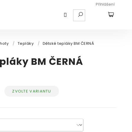
Přihlášení
HLEDAT
NÁKUPNÍ
KOŠÍK
lhoty
/
Tepláky
/
Dětské tepláky BM ČERNÁ
epláky BM ČERNÁ
ZVOLTE VARIANTU
Měrná
cena: