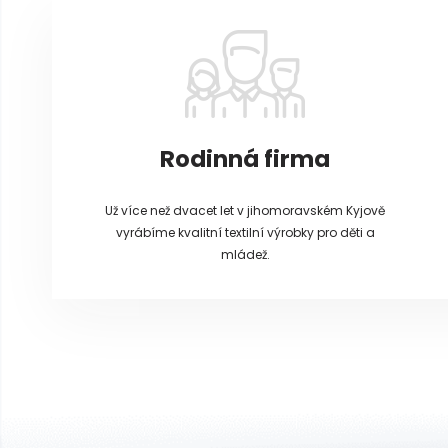
a
t
í
Rodinná firma
Už více než dvacet let v jihomoravském Kyjově
vyrábíme kvalitní textilní výrobky pro děti a
mládež.