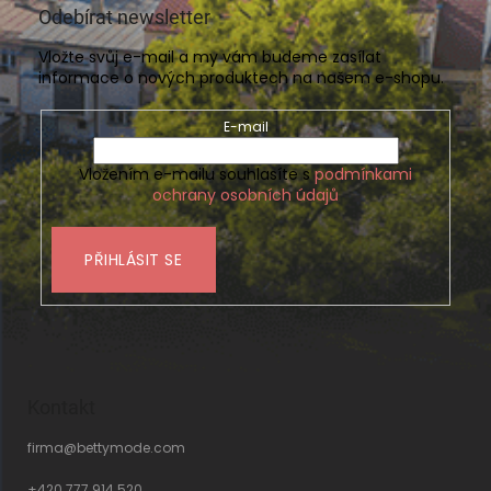
Odebírat newsletter
Vložte svůj e-mail a my vám budeme zasílat
informace o nových produktech na našem e-shopu.
E-mail
Vložením e-mailu souhlasíte s
podmínkami
ochrany osobních údajů
PŘIHLÁSIT SE
Kontakt
firma
@
bettymode.com
+420 777 914 520