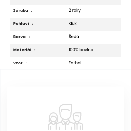
2 roky
Záruka
:
Kluk
Pohlaví
:
Šedá
Barva
:
100% bavlna
Materiál
:
Fotbal
Vzor
:
Z
á
p
a
t
í