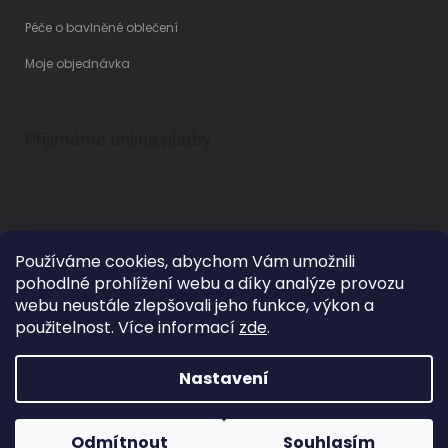
Péče o bavlněné oblečení
Moje objednávka
Přijímáme online platby
Používáme cookies, abychom Vám umožnili
pohodlné prohlížení webu a díky analýze provozu
Vytvořil Shoptet
webu neustále zlepšovali jeho funkce, výkon a
použitelnost. Více informací
zde
.
Nastavení
Copyright 2026
Betty Mode
. Všechna práva vyhrazena.
Upravit
nastavení cookies
Grafický návrh vytvořil a na Shoptet implementoval
Tomáš Hlad
&
Odmítnout
Souhlasím