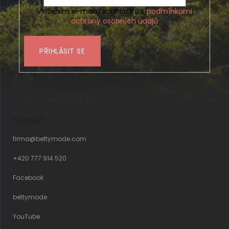
Vložením e-mailu souhlasíte s
podmínkami
ochrany osobních údajů
PŘIHLÁSIT SE
Kontakt
firma
@
bettymode.com
+420 777 914 520
Facebook
bettymode
YouTube