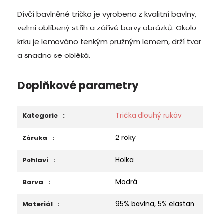
Dívčí bavlněné tričko je vyrobeno z kvalitní bavlny,
velmi oblíbený střih a zářivé barvy obrázků.
Okolo
krku je lemováno tenkým pružným lemem, drží tvar
a snadno se obléká.
Doplňkové parametry
Trička dlouhý rukáv
Kategorie
:
2 roky
Záruka
:
Holka
Pohlaví
:
Modrá
Barva
:
95% bavlna, 5% elastan
Materiál
: