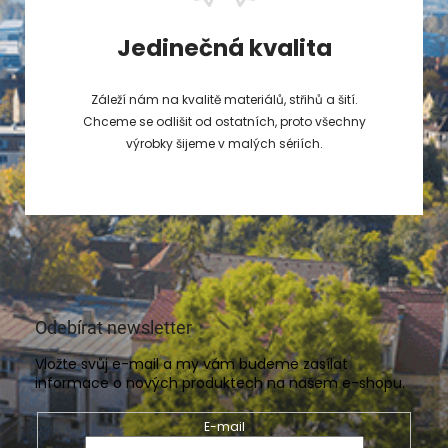
Jedinečná kvalita
Záleží nám na kvalitě materiálů, střihů a šití.
Chceme se odlišit od ostatních, proto všechny
výrobky šijeme v malých sériích.
Odebírat newsletter
Vložte svůj e-mail a my vám budeme zasílat
informace o nových produktech na našem e-shopu.
E-mail