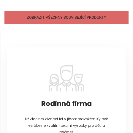
ZOBRAZIT VŠECHNY SOUVISEJÍCÍ PRODUKTY
Z
á
p
a
t
í
Rodinná firma
Už více než dvacet let v jihomoravském Kyjově
vyrábíme kvalitní textilní výrobky pro děti a
mládež.