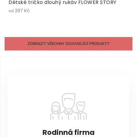
Dětské tričko dlouhý rukáv FLOWER STORY
297 Kč
od
ZOBRAZIT VŠECHNY SOUVISEJÍCÍ PRODUKTY
Z
á
p
a
t
í
Rodinná firma