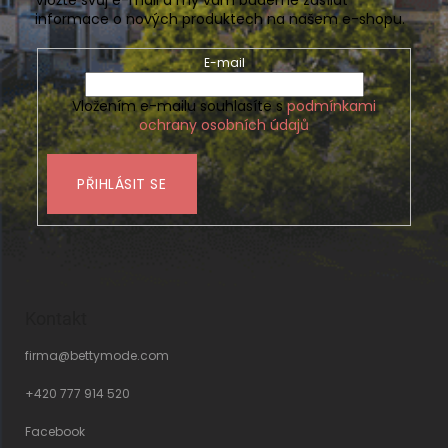
informace o nových produktech na našem e-shopu.
E-mail
Vložením e-mailu souhlasíte s
podmínkami
ochrany osobních údajů
PŘIHLÁSIT SE
Kontakt
firma
@
bettymode.com
+420 777 914 520
Facebook