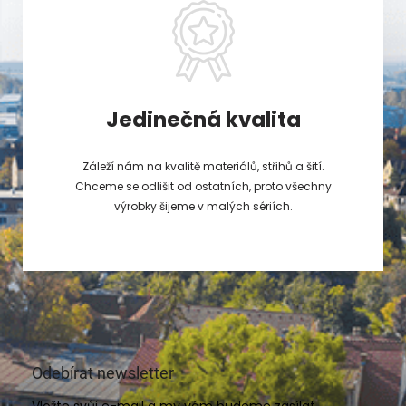
Jedinečná kvalita
Záleží nám na kvalitě materiálů, střihů a šití.
Chceme se odlišit od ostatních, proto všechny
výrobky šijeme v malých sériích.
Odebírat newsletter
Vložte svůj e-mail a my vám budeme zasílat