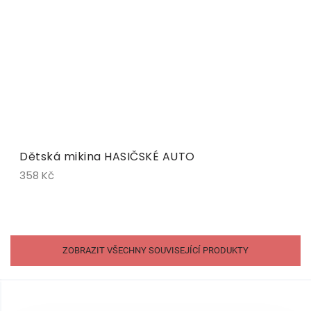
Dětská mikina HASIČSKÉ AUTO
358 Kč
ZOBRAZIT VŠECHNY SOUVISEJÍCÍ PRODUKTY
Z
á