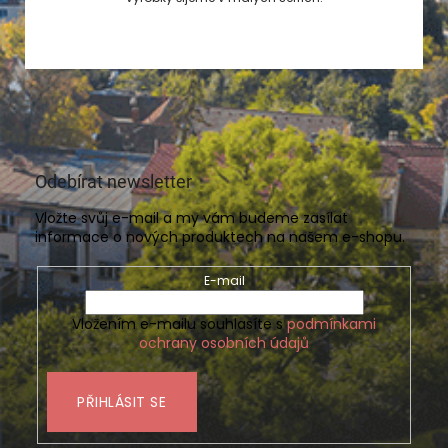
Odebírat newsletter
Vložte svůj e-mail a my vám budeme zasílat
informace o nových produktech na našem e-shopu.
E-mail
Vložením e-mailu souhlasíte s
podmínkami
ochrany osobních údajů
PŘIHLÁSIT SE