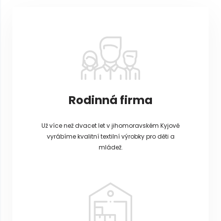
p
a
t
í
Rodinná firma
Už více než dvacet let v jihomoravském Kyjově
vyrábíme kvalitní textilní výrobky pro děti a
mládež.