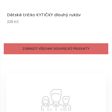
Dětské tričko KYTIČKY dlouhý rukáv
228 Kč
ZOBRAZIT VŠECHNY SOUVISEJÍCÍ PRODUKTY
Z
á
p
a
t
í