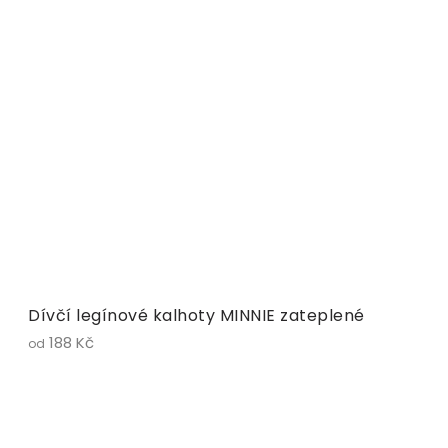
Dívčí legínové kalhoty MINNIE zateplené
188 Kč
od