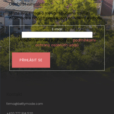
Odebírat newsletter
Vložte svůj e-mail a my vám budeme zasílat
informace o nových produktech na našem e-shopu.
E-mail
Vložením e-mailu souhlasíte s
podmínkami
ochrany osobních údajů
PŘIHLÁSIT SE
Kontakt
firma
@
bettymode.com
+420 777 914 520