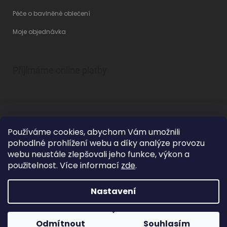
Péče o bavlněné oblečení
Moje objednávka
Přijímáme online platby
Používáme cookies, abychom Vám umožnili
pohodlné prohlížení webu a díky analýze provozu
Vytvořil Shoptet
webu neustále zlepšovali jeho funkce, výkon a
použitelnost. Více informací
zde
.
Nastavení
Copyright 2026
Betty Mode
. Všechna práva vyhrazena.
Upravit
nastavení cookies
Grafický návrh vytvořil a na Shoptet implementoval
Tomáš Hlad
&
Odmítnout
Souhlasím