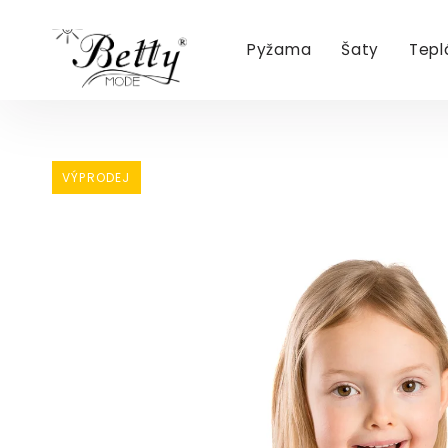
Pyžama
Šaty
Tepl
Přejít
na
obsah
VÝPRODEJ
VÝPRODEJ