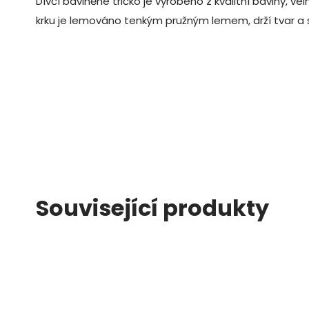
Dívčí bavlněné tričko je vyrobeno z kvalitní bavlny, ve
krku je lemováno tenkým pružným lemem, drží tvar a
Související produkty