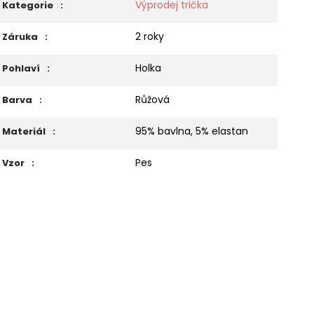
Výprodej trička
Kategorie
:
2 roky
Záruka
:
Holka
Pohlaví
:
Růžová
Barva
:
95% bavlna, 5% elastan
Materiál
:
Pes
Vzor
: