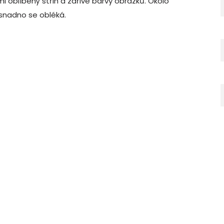
lmi oblíbený střih a zářivé barvy obrázků.
Okolo
 snadno se obléká.