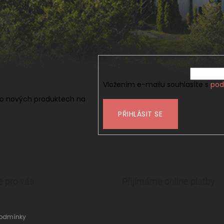
Vložením e-mailu souhlasíte s
pod
 o nových produktech na
PŘIHLÁSIT SE
e pro vás
Přijímáme online platby
odmínky