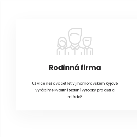
Z
á
p
a
t
í
Rodinná firma
Už více než dvacet let v jihomoravském Kyjově
vyrábíme kvalitní textilní výrobky pro děti a
mládež.