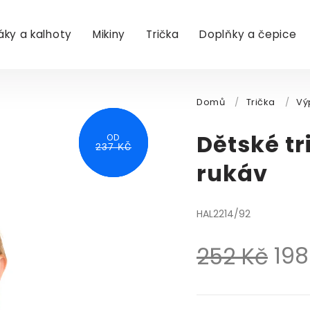
áky a kalhoty
Mikiny
Trička
Doplňky a čepice
Domů
/
Trička
/
Vý
Dětské tr
OD
252 KČ
267 KČ
237 KČ
rukáv
HAL2214/92
198
252 Kč