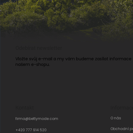
Odebírat newsletter
Vložte svůj e-mail a my vám budeme zasílat informace
našem e-shopu.
Kontakt
Informac
O nás
firma
@
bettymode.com
Obchodní p
+420 777 914 520