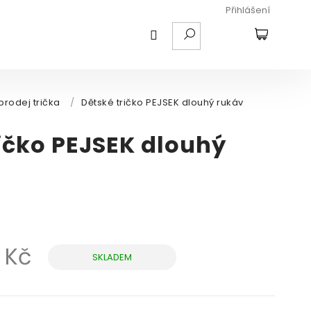
Přihlášení
HLEDAT
NÁKUPNÍ
KOŠÍK
prodej trička
/
Dětské tričko PEJSEK dlouhý rukáv
ičko PEJSEK dlouhý
 Kč
SKLADEM
Měrná
cena: