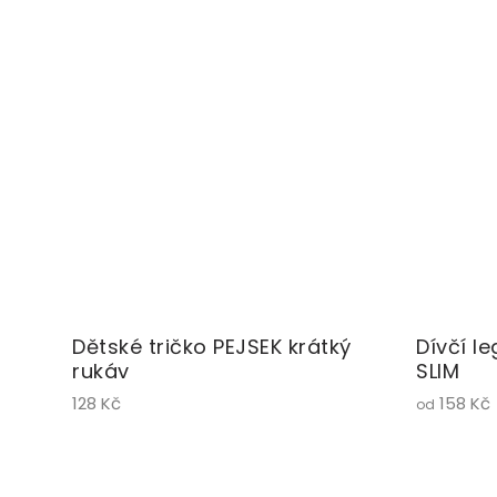
Dětské tričko PEJSEK krátký
Dívčí l
rukáv
SLIM
128 Kč
158 Kč
od