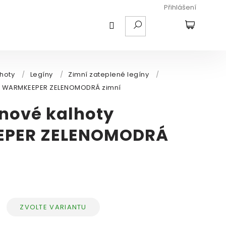
Přihlášení
HLEDAT
NÁKUPNÍ
KOŠÍK
lhoty
/
Legíny
/
Zimní zateplené legíny
/
oty WARMKEEPER ZELENOMODRÁ zimní
ínové kalhoty
PER ZELENOMODRÁ
ZVOLTE VARIANTU
Měrná
cena: