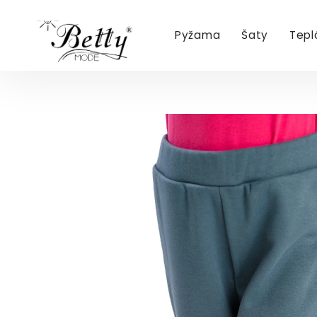
Pyžama
Šaty
Tepl
Přejít
na
obsah