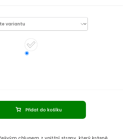
Přidat do košíku
hřejivým chlupem z vnitřní strany, který krásně