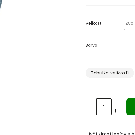
Velikost
Barva
Tabulka velikostí­
Dívčí zimní legíny s 