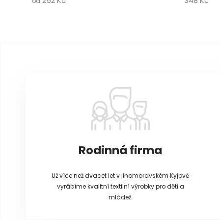
252 Kč
348 Kč
od
Z
á
p
a
t
í
Rodinná firma
Už více než dvacet let v jihomoravském Kyjově
vyrábíme kvalitní textilní výrobky pro děti a
mládež.