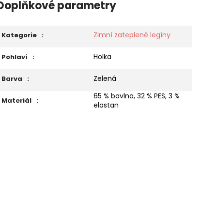
Doplňkové parametry
Zimní zateplené legíny
Kategorie
:
Holka
Pohlaví
:
Zelená
Barva
:
65 % bavlna, 32 % PES, 3 %
Materiál
:
elastan