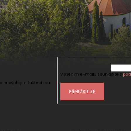
Vložením e-mailu souhlasíte s
pod
 o nových produktech na
PŘIHLÁSIT SE
e pro vás
Přijímáme online platby