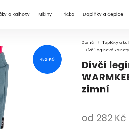
áky a kalhoty
Mikiny
Trička
Doplňky a čepice
Domů
/
Tepláky a ka
Dívčí legínové kalh
432 KČ
Dívčí leg
WARMKEE
zimní
od
282 Kč