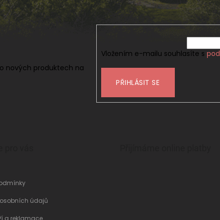
Vložením e-mailu souhlasíte s
pod
 o nových produktech na
PŘIHLÁSIT SE
e pro vás
Přijímáme online platby
odmínky
 osobních údajů
ží a reklamace