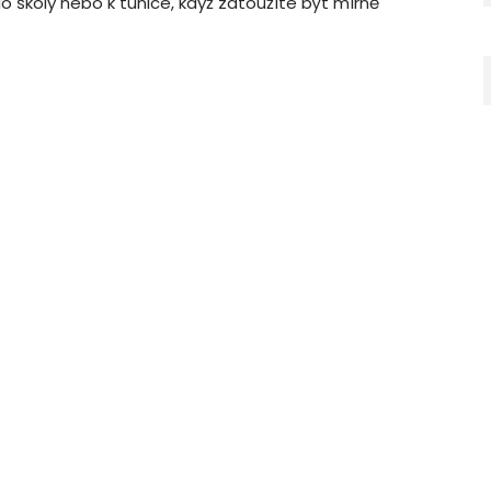
 do školy nebo k tunice, když zatoužíte být mírně