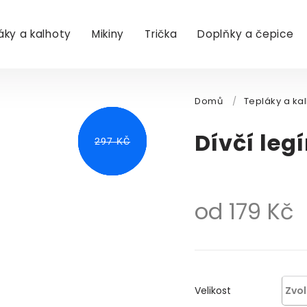
áky a kalhoty
Mikiny
Trička
Doplňky a čepice
Domů
/
Tepláky a ka
Dívčí leg
OD
252 KČ
297 KČ
297 KČ
297 KČ
312 KČ
od
179 Kč
M
c
Velikost