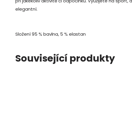
při jakékoliv aktivitě či odpočinku. Využijete na sport,
elegantní.
Složení 95 % bavlna, 5 % elastan
Související produkty