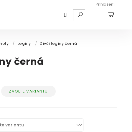
Přihlášení
HLEDAT
NÁKUPNÍ
KOŠÍK
lhoty
/
Legíny
/
Dívčí legíny černá
íny černá
ZVOLTE VARIANTU
ěrná
ena: