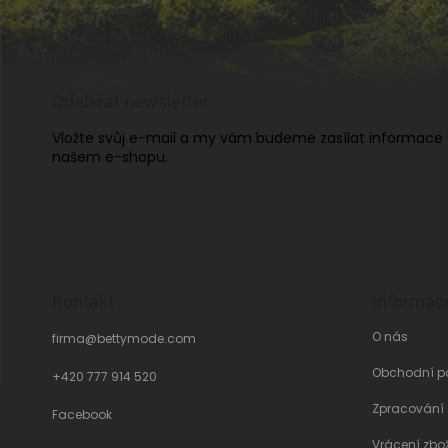
Odebírat newsletter
Vložte svůj e-mail a my vám budeme zasílat informace
našem e-shopu.
Kontakt
Informac
O nás
firma
@
bettymode.com
Obchodní p
+420 777 914 520
Zpracování
Facebook
Vrácení zbo