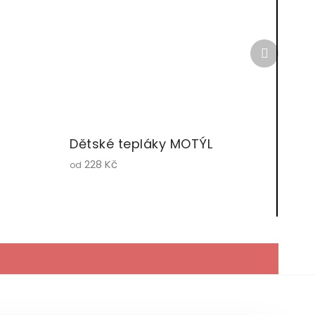
Další
produkt
Dětské tepláky MOTÝL
228 Kč
od