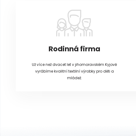
a
t
í
Rodinná firma
Už více než dvacet let v jihomoravském Kyjově
vyrábíme kvalitní textilní výrobky pro děti a
mládež.