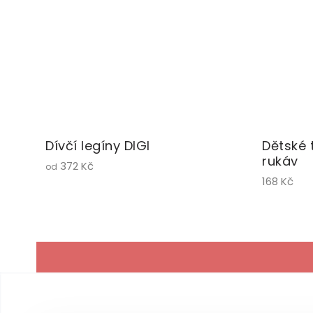
Dívčí legíny DIGI
Dětské 
rukáv
372 Kč
od
168 Kč
Z
á
p