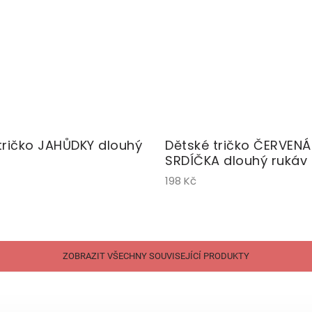
tričko JAHŮDKY dlouhý
Dětské tričko ČERVENÁ
SRDÍČKA dlouhý rukáv
198 Kč
ZOBRAZIT VŠECHNY SOUVISEJÍCÍ PRODUKTY