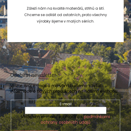
Záleží nám na kvalitě materiálů, střihů a šití.
Chceme se odlišit od ostatních, proto všechny
výrobky šijeme v malých sériích.
Odebírat newsletter
Vložte svůj e-mail a my vám budeme zasílat
informace o nových produktech na našem e-shopu.
E-mail
Vložením e-mailu souhlasíte s
podmínkami
ochrany osobních údajů