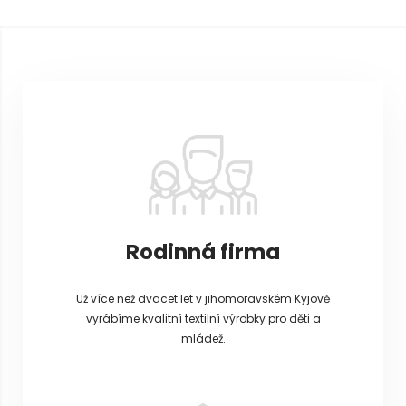
Z
á
p
a
t
í
Rodinná firma
Už více než dvacet let v jihomoravském Kyjově
vyrábíme kvalitní textilní výrobky pro děti a
mládež.