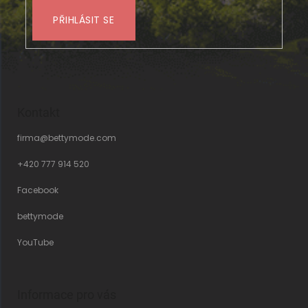
PŘIHLÁSIT SE
Kontakt
firma
@
bettymode.com
+420 777 914 520
Facebook
bettymode
YouTube
Informace pro vás