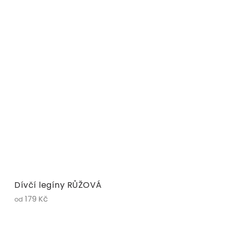
Dívčí legíny RŮŽOVÁ
179 Kč
od