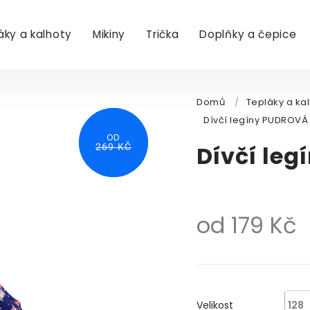
áky a kalhoty
Mikiny
Trička
Doplňky a čepice
Domů
/
Tepláky a ka
Dívčí legíny PUDROVÁ
OD
OD
Dívčí le
252 KČ
269 KČ
od
179 Kč
M
c
Velikost