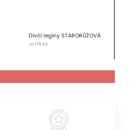
Dívčí legíny STARORŮŽOVÁ
179 Kč
od