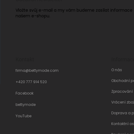
Vložte svůj e-mail a my vám budeme zasílat informace
našem e-shopu.
Kontakt
Informac
O nás
firma
@
bettymode.com
Obchodní p
+420 777 914 520
Zpracování
Facebook
Vrácení zbo
bettymode
Doprava a p
YouTube
Kontaktní o