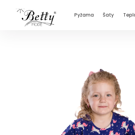
Pyžama
Šaty
Tepl
Přejít
na
obsah