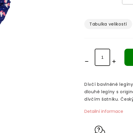
Tabulka velikostí­
Dívčí bavlněné legíny
dlouhé legíny s orig
dívčím šatníku. Česk
Detailní informace