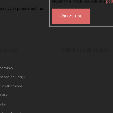
Vložením e-mailu souhlasíte s
pod
 o nových produktech na
PŘIHLÁSIT SE
e pro vás
Přijímáme online platby
odmínky
 osobních údajů
ží a reklamace
latba
soby