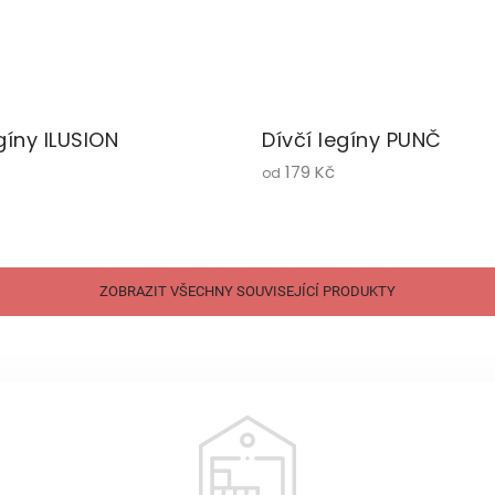
gíny ILUSION
Dívčí legíny PUNČ
179 Kč
od
ZOBRAZIT VŠECHNY SOUVISEJÍCÍ PRODUKTY