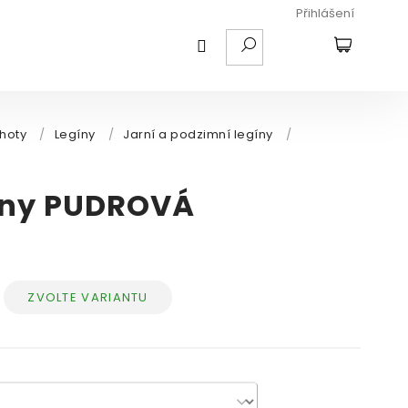
Přihlášení
HLEDAT
NÁKUPNÍ
KOŠÍK
lhoty
/
Legíny
/
Jarní a podzimní legíny
/
gíny PUDROVÁ
ZVOLTE VARIANTU
ěrná
ena: