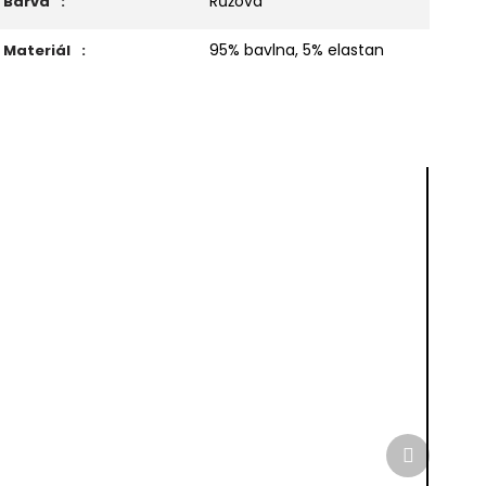
Růžová
Barva
:
95% bavlna, 5% elastan
Materiál
:
Další
produkt