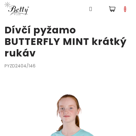
NÁKUPNÍ
Pyžama
KOŠÍK
Přejít
Dívčí pyžamo
na
obsah
Šaty
BUTTERFLY MINT krátký
rukáv
Tepláky
a
kalhoty
PYZD2404/146
Mikiny
Trička
Doplňky
a
čepice
Přihlášení