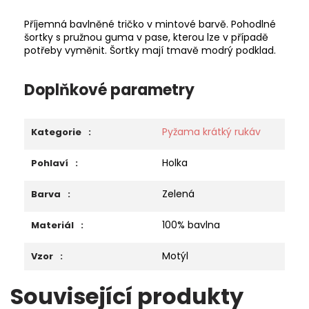
Příjemná bavlněné tričko v mintové barvě. Pohodlné
šortky s pružnou guma v pase, kterou lze v případě
potřeby vyměnit. Šortky mají tmavě modrý podklad.
Doplňkové parametry
Pyžama krátký rukáv
Kategorie
:
Holka
Pohlaví
:
Zelená
Barva
:
100% bavlna
Materiál
:
Motýl
Vzor
:
Související produkty