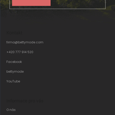
Kontakt
firma
@
bettymode.com
+420 777 914 520
Facebook
bettymode
YouTube
Informace pro vás
O nás