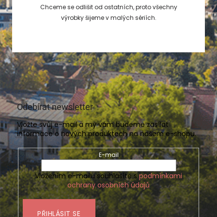
Chceme se odlišit od ostatních, proto všechny
výrobky šijeme v malých sériích.
Odebírat newsletter
Vložte svůj e-mail a my vám budeme zasílat
informace o nových produktech na našem e-shopu.
E-mail
Vložením e-mailu souhlasíte s
podmínkami
ochrany osobních údajů
PŘIHLÁSIT SE