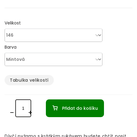
cena:
Velikost
Barva
Tabulka velikostí­
Přidat do košíku
Dívčí pyžamo s krátkým rukávem budete chtít nosit