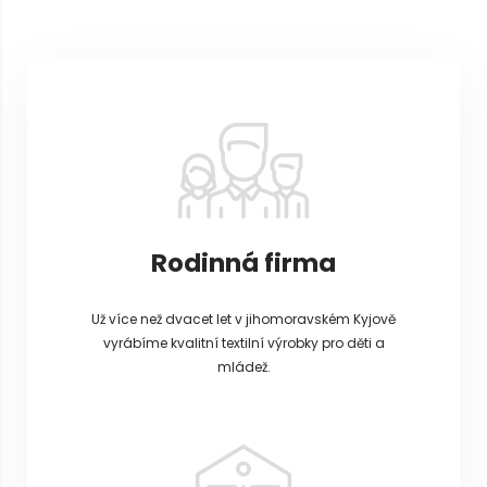
Z
á
p
a
t
í
Rodinná firma
Už více než dvacet let v jihomoravském Kyjově
vyrábíme kvalitní textilní výrobky pro děti a
mládež.