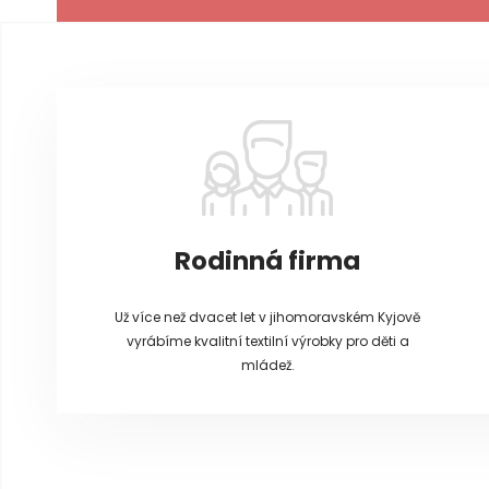
Z
á
p
a
t
í
Rodinná firma
Už více než dvacet let v jihomoravském Kyjově
vyrábíme kvalitní textilní výrobky pro děti a
mládež.