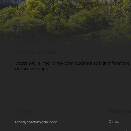
Odebírat newsletter
Vložte svůj e-mail a my vám budeme zasílat informace
našem e-shopu.
Kontakt
Informac
O nás
firma
@
bettymode.com