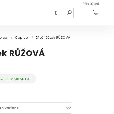
Přihlášení
HLEDAT
NÁKUPNÍ
KOŠÍK
pice
/
Čepice
/
Dívčí šátek RŮŽOVÁ
tek RŮŽOVÁ
VOLTE VARIANTU
ná
a: