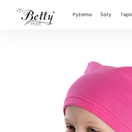
Pyžama
Šaty
Tepl
Přejít
na
obsah