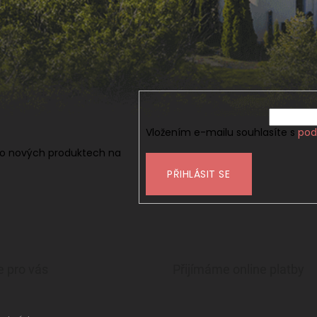
Vložením e-mailu souhlasíte s
pod
 o nových produktech na
PŘIHLÁSIT SE
e pro vás
Přijímáme online platby