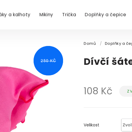
áky a kalhoty
Mikiny
Trička
Doplňky a čepice
Domů
/
Doplňky a če
Dívčí šá
250 KČ
250 KČ
108 Kč
Z
Měr
cen
Velikost