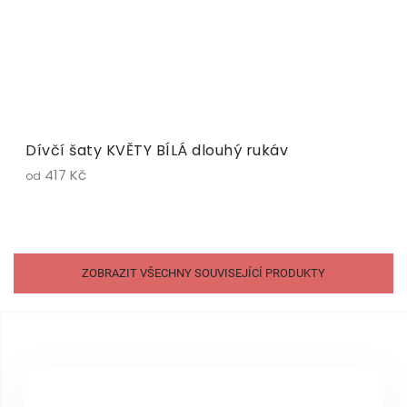
Dívčí šaty KVĚTY BÍLÁ dlouhý rukáv
417 Kč
od
ZOBRAZIT VŠECHNY SOUVISEJÍCÍ PRODUKTY
Z
á
p
a
t