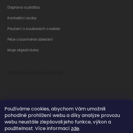
Doprava a platba
Kontaktní osoby
Poučení o souborech cookies
Péče o bavlněné oblečení
Moje objednávka
Přijímáme online platby
Používáme cookies, abychom Vám umožnili
pohodlné prohlížení webu a díky analýze provozu
Vytvořil Shoptet
webu neustále zlepšovali jeho funkce, výkon a
použitelnost. Více informací
zde
.