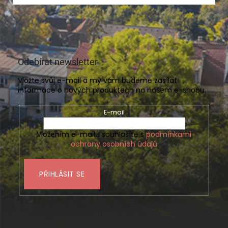
Odebírat newsletter
Vložte svůj e-mail a my vám budeme zasílat
informace o nových produktech na našem e-shopu.
E-mail
Vložením e-mailu souhlasíte s
podmínkami
ochrany osobních údajů
PŘIHLÁSIT SE