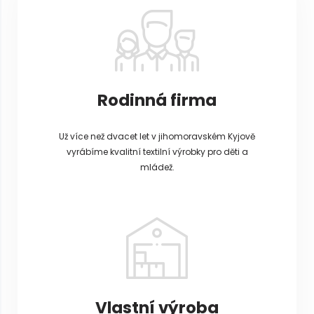
í
Rodinná firma
Už více než dvacet let v jihomoravském Kyjově
vyrábíme kvalitní textilní výrobky pro děti a
mládež.
Vlastní výroba