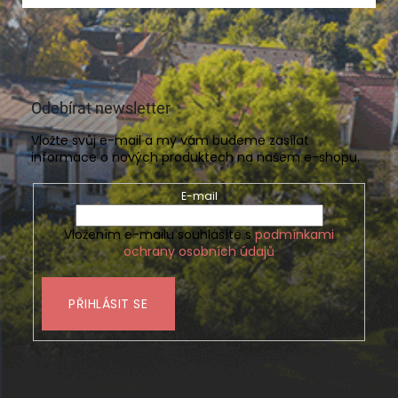
Odebírat newsletter
Vložte svůj e-mail a my vám budeme zasílat
informace o nových produktech na našem e-shopu.
E-mail
Vložením e-mailu souhlasíte s
podmínkami
ochrany osobních údajů
PŘIHLÁSIT SE