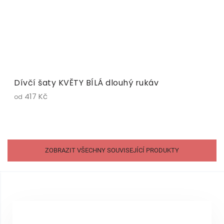
Dívčí šaty KVĚTY BÍLÁ dlouhý rukáv
417 Kč
od
ZOBRAZIT VŠECHNY SOUVISEJÍCÍ PRODUKTY
Z
á
p
a
t