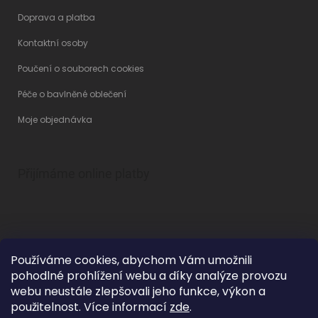
Doprava a platba
Kontaktní osoby
Poučení o souborech cookies
Péče o bavlněné oblečení
Moje objednávka
Přijímáme online platby
Používáme cookies, abychom Vám umožnili
pohodlné prohlížení webu a díky analýze provozu
Vytvořil Shoptet
webu neustále zlepšovali jeho funkce, výkon a
použitelnost. Více informací
zde
.