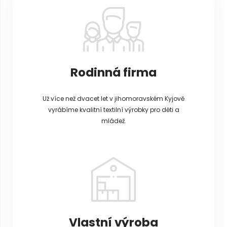
í
Rodinná firma
Už více než dvacet let v jihomoravském Kyjově
vyrábíme kvalitní textilní výrobky pro děti a
mládež.
Vlastní výroba