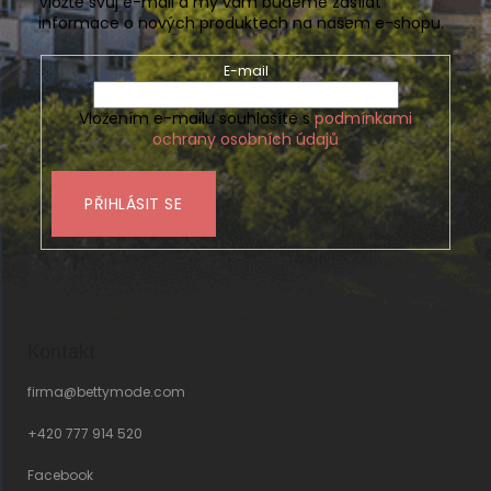
Vložte svůj e-mail a my vám budeme zasílat
informace o nových produktech na našem e-shopu.
E-mail
Vložením e-mailu souhlasíte s
podmínkami
ochrany osobních údajů
PŘIHLÁSIT SE
Kontakt
firma
@
bettymode.com
+420 777 914 520
Facebook