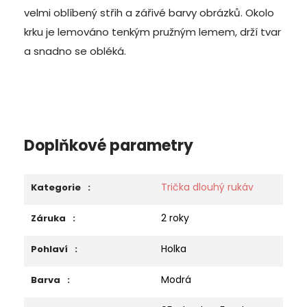
velmi oblíbený střih a zářivé barvy obrázků.
Okolo
krku je lemováno tenkým pružným lemem, drží tvar
a snadno se obléká.
Doplňkové parametry
Trička dlouhý rukáv
Kategorie
:
2 roky
Záruka
:
Holka
Pohlaví
:
Modrá
Barva
: