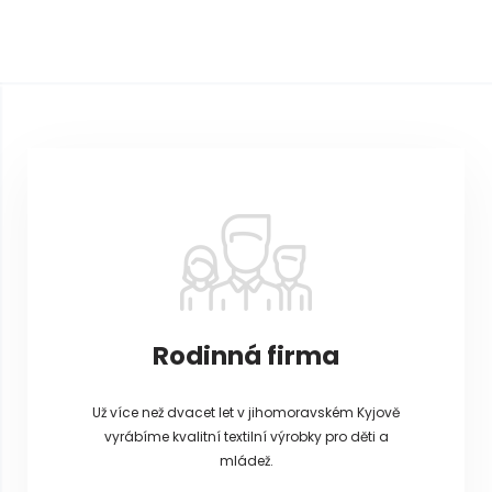
Z
á
p
a
t
í
Rodinná firma
Už více než dvacet let v jihomoravském Kyjově
vyrábíme kvalitní textilní výrobky pro děti a
mládež.