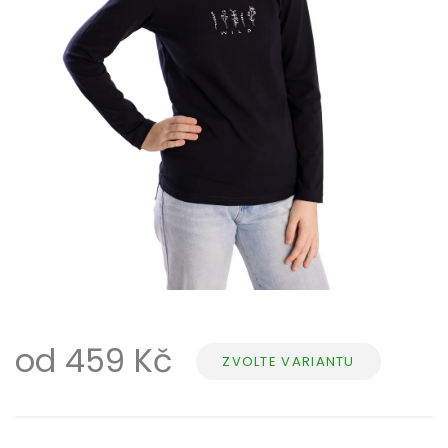
od
459 Kč
ZVOLTE VARIANTU
Měrná
cena: