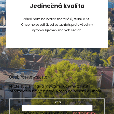
Jedinečná kvalita
Záleží nám na kvalitě materiálů, střihů a šití.
Chceme se odlišit od ostatních, proto všechny
výrobky šijeme v malých sériích.
Odebírat newsletter
Vložte svůj e-mail a my vám budeme zasílat
informace o nových produktech na našem e-shopu.
E-mail
Vložením e-mailu souhlasíte s
podmínkami