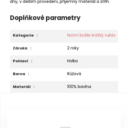
dny, v delším provedení, příjemný materiál a střih.
Doplňkové parametry
Noční košile krátký rukáv
Kategorie
:
2 roky
Záruka
:
Holka
Pohlaví
:
Růžová
Barva
:
100% bavlna
Materiál
:
Z
á
p
a
t
í