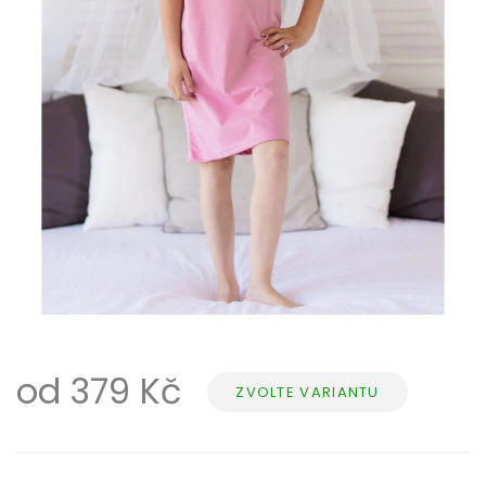
od
379 Kč
ZVOLTE VARIANTU
Měrná
cena: