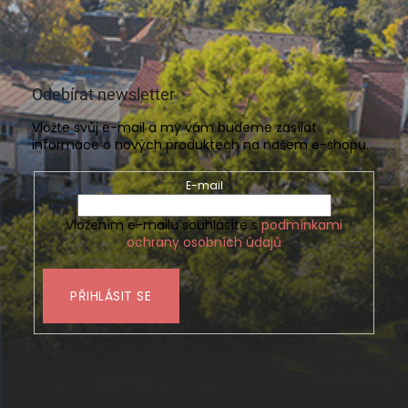
Odebírat newsletter
Vložte svůj e-mail a my vám budeme zasílat
informace o nových produktech na našem e-shopu.
E-mail
Vložením e-mailu souhlasíte s
podmínkami
ochrany osobních údajů
PŘIHLÁSIT SE