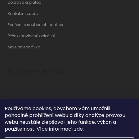
Doprava a platba
Kontaktní osoby
Poučení o souborech cookies
Péče o bavlněné oblečení
Moje objednávka
Přijímáme online platby
Používáme cookies, abychom Vám umožnili
pohodlné prohlížení webu a díky analýze provozu
Vytvořil Shoptet
webu neustále zlepšovali jeho funkce, výkon a
použitelnost. Více informací
zde
.