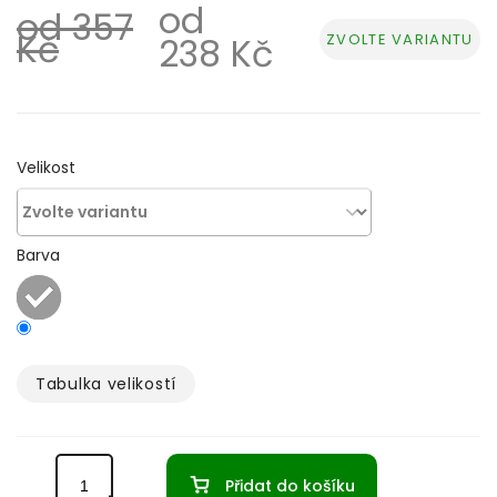
od
od 357
Kč
ZVOLTE VARIANTU
238 Kč
Měrná
cena:
Velikost
Barva
Tabulka velikostí­
Přidat do košíku