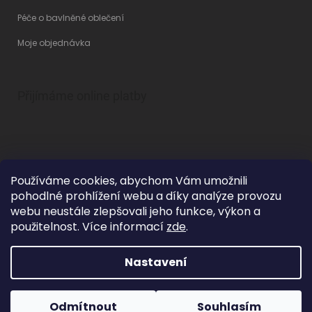
Péče o bavlněné oblečení
Moje objednávka
Přijímáme online platby
Používáme cookies, abychom Vám umožnili
pohodlné prohlížení webu a díky analýze provozu
Vytvořil Shoptet
webu neustále zlepšovali jeho funkce, výkon a
použitelnost. Více informací
zde
.
Nastavení
Copyright 2026
Betty Mode
. Všechna práva vyhrazena.
Upravit
nastavení cookies
Grafický návrh vytvořil a na Shoptet implementoval
Tomáš Hlad
&
Odmítnout
Souhlasím