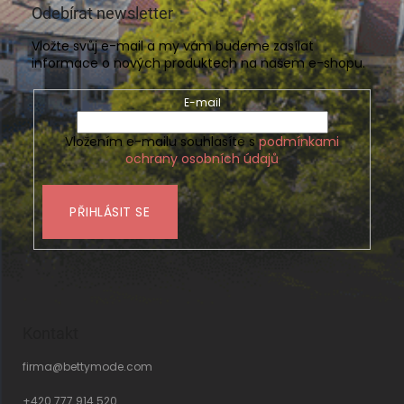
Odebírat newsletter
Vložte svůj e-mail a my vám budeme zasílat
informace o nových produktech na našem e-shopu.
E-mail
Vložením e-mailu souhlasíte s
podmínkami
ochrany osobních údajů
PŘIHLÁSIT SE
Kontakt
firma
@
bettymode.com
+420 777 914 520