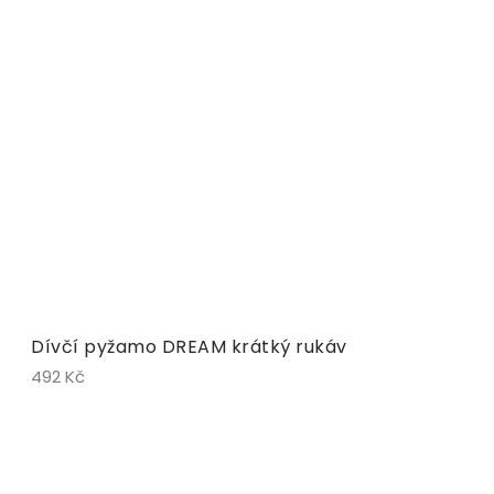
Dívčí pyžamo DREAM krátký rukáv
492 Kč