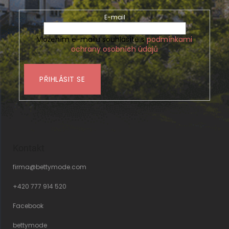
E-mail
Vložením e-mailu souhlasíte s
podmínkami
ochrany osobních údajů
PŘIHLÁSIT SE
Kontakt
firma
@
bettymode.com
+420 777 914 520
Facebook
bettymode