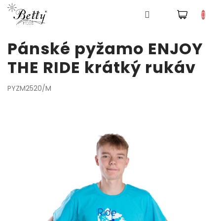
NÁKUPNÍ
Pyžama
KOŠÍK
Přejít
Pánské pyžamo ENJOY
na
obsah
Šaty
THE RIDE krátký rukáv
Tepláky
PYZM2520/M
a
kalhoty
Mikiny
Trička
Doplňky
a
čepice
Přihlášení