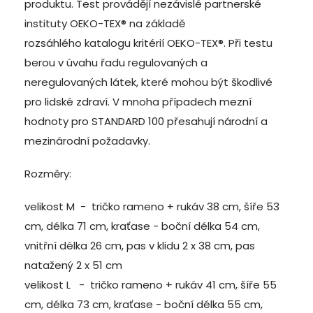
produktu. Test provádějí nezávislé partnerské
instituty OEKO-TEX® na základě
rozsáhlého katalogu kritérií OEKO-TEX®
. Při testu
berou v úvahu řadu regulovaných a
neregulovaných látek, které mohou být škodlivé
pro lidské zdraví. V mnoha případech mezní
hodnoty pro STANDARD 100 přesahují národní a
mezinárodní požadavky.
Rozměry:
velikost M - tričko rameno + rukáv 38 cm, šíře 53
cm, délka 71 cm, kraťase - boční délka 54 cm,
vnitřní délka 26 cm, pas v klidu 2 x 38 cm, pas
natažený 2 x 51 cm
velikost L - tričko rameno + rukáv 41 cm, šíře 55
cm, délka 73 cm, kraťase - boční délka 55 cm,