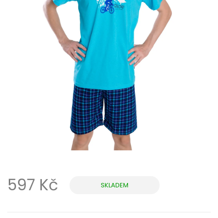
597 Kč
SKLADEM
Měrná
cena: