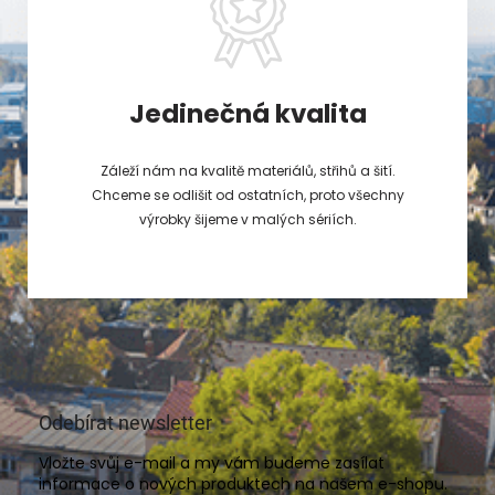
Jedinečná kvalita
Záleží nám na kvalitě materiálů, střihů a šití.
Chceme se odlišit od ostatních, proto všechny
výrobky šijeme v malých sériích.
Odebírat newsletter
Vložte svůj e-mail a my vám budeme zasílat
informace o nových produktech na našem e-shopu.