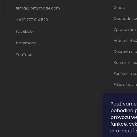
O nás
firma
@
bettymode.com
Obchodní p
+420 777 914 520
Zpracování
Facebook
Vrácení zbo
bettymode
Doprava a p
YouTube
Kontaktní o
Poučení o s
Péče o bavl
Moje objed
Používáme
pohodlné p
C
provozu we
funkce, výk
informací