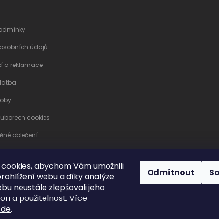
odmínky
 osobních údajů
ží a reklamace
latba
soby
ouborech cookies
něné oblečení
návka
 cookies, abychom Vám umožnili
Odmítnout
S
rohlížení webu a díky analýze
opyright 2026
Betty Mode
. Všechna práva vyhrazena.
Upravit nastavení cooki
bu neustále zlepšovali jeho
Grafický návrh vytvořil a na Shoptet implementoval
Tomáš Hlad
&
Shoptetak.cz
on a použitelnost. Více
zde
.