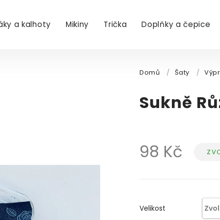
áky a kalhoty
Mikiny
Trička
Doplňky a čepice
Domů
/
Šaty
/
Výpr
Sukně Rů
98 Kč
ZVO
Měr
cena
Velikost