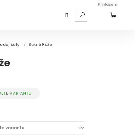
Přihlášení
HLEDAT
NÁKUPNÍ
KOŠÍK
odej šaty
/
Sukně Růže
že
LTE VARIANTU
ná
: