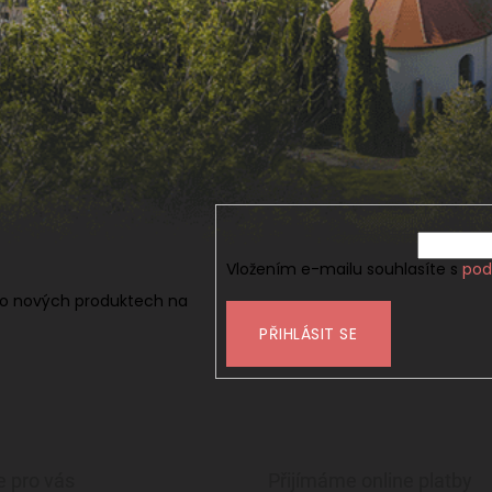
Vložením e-mailu souhlasíte s
pod
 o nových produktech na
PŘIHLÁSIT SE
e pro vás
Přijímáme online platby