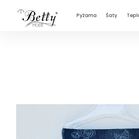
Pyžama
Šaty
Tepl
Přejít
na
obsah