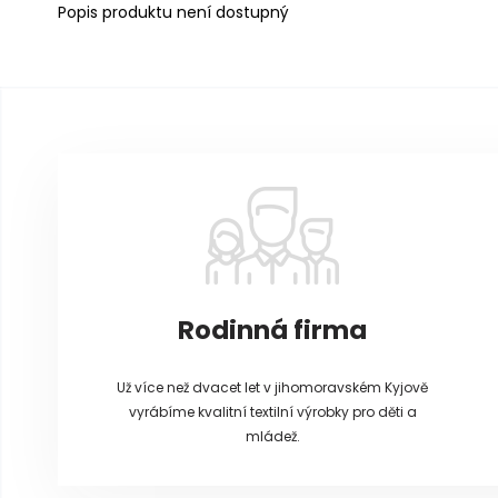
Popis produktu není dostupný
Z
á
p
a
t
í
Rodinná firma
Už více než dvacet let v jihomoravském Kyjově
vyrábíme kvalitní textilní výrobky pro děti a
mládež.