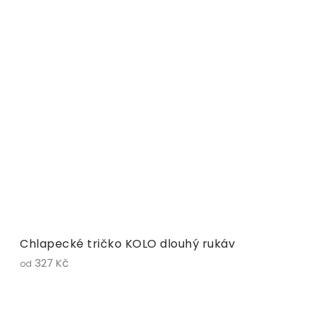
Chlapecké tričko KOLO dlouhý rukáv
327 Kč
od