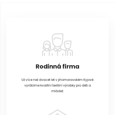
Z
á
p
a
t
í
Rodinná firma
Už více než dvacet let v jihomoravském Kyjově
vyrábíme kvalitní textilní výrobky pro děti a
mládež.