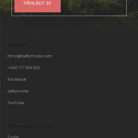
PŘIHLÁSIT SE
Kontakt
firma
@
bettymode.com
+420 777 914 520
Facebook
bettymode
YouTube
Informace pro vás
O nás