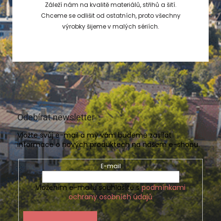
Záleží nám na kvalitě materiálů, střihů a šití.
Chceme se odlišit od ostatních, proto všechny
výrobky šijeme v malých sériích.
Odebírat newsletter
Vložte svůj e-mail a my vám budeme zasílat
informace o nových produktech na našem e-shopu.
E-mail
Vložením e-mailu souhlasíte s
podmínkami
ochrany osobních údajů