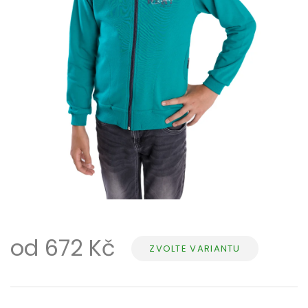
od
672 Kč
ZVOLTE VARIANTU
Měrná
cena: