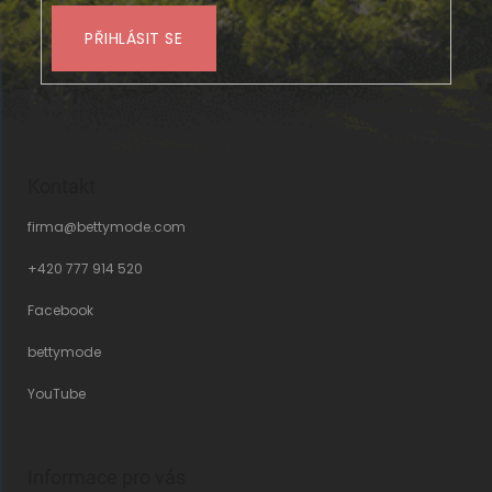
PŘIHLÁSIT SE
Kontakt
firma
@
bettymode.com
+420 777 914 520
Facebook
bettymode
YouTube
Informace pro vás