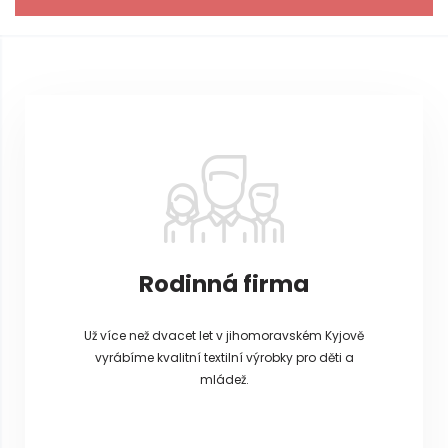
Z
á
p
a
t
í
Rodinná firma
Už více než dvacet let v jihomoravském Kyjově
vyrábíme kvalitní textilní výrobky pro děti a
mládež.