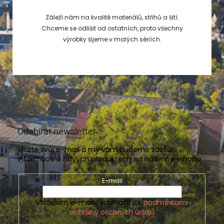
Záleží nám na kvalitě materiálů, střihů a šití.
Chceme se odlišit od ostatních, proto všechny
výrobky šijeme v malých sériích.
Odebírat newsletter
Vložte svůj e-mail a my vám budeme zasílat
informace o nových produktech na našem e-shopu.
E-mail
Vložením e-mailu souhlasíte s
podmínkami
ochrany osobních údajů