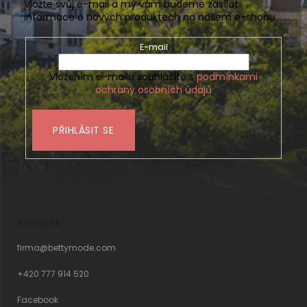
Vložte svůj e-mail a my vám budeme zasílat
informace o nových produktech na našem e-shopu.
E-mail
Vložením e-mailu souhlasíte s
podmínkami
ochrany osobních údajů
PŘIHLÁSIT SE
Kontakt
firma
@
bettymode.com
+420 777 914 520
Facebook