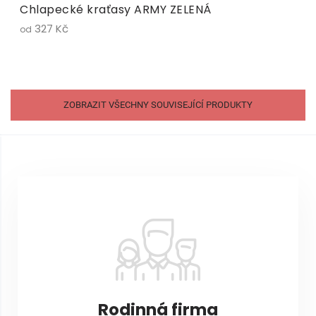
Chlapecké kraťasy ARMY ZELENÁ
327 Kč
od
ZOBRAZIT VŠECHNY SOUVISEJÍCÍ PRODUKTY
Z
á
p
a
t
í
Rodinná firma