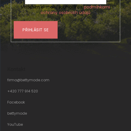
Vložením e-mailu souhlasíte s
podmínkami
ochrany osobních údajů
PŘIHLÁSIT SE
Kontakt
firma
@
bettymode.com
+420 777 914 520
Facebook
bettymode
YouTube