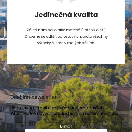
Jedinečná kvalita
Záleží nám na kvalitě materiálů, střihů a šití.
Chceme se odlišit od ostatních, proto všechny
výrobky šijeme v malých sériích.
Odebírat newsletter
Vložte svůj e-mail a my vám budeme zasílat
informace o nových produktech na našem e-shopu.
E-mail