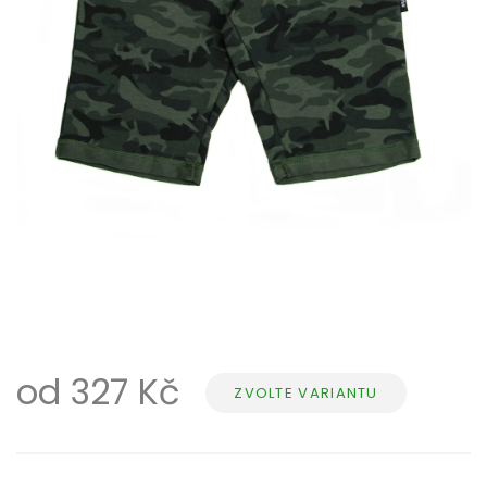
od
327 Kč
ZVOLTE VARIANTU
Měrná
cena: