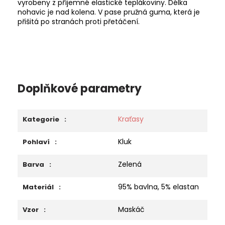
vyrobeny z příjemné elastické teplákoviny. Délka
nohavic je nad kolena. V pase pružná guma, která je
přišitá po stranách proti přetáčení.
Doplňkové parametry
Kraťasy
Kategorie
:
Kluk
Pohlaví
:
Zelená
Barva
:
95% bavlna, 5% elastan
Materiál
:
Maskáč
Vzor
: