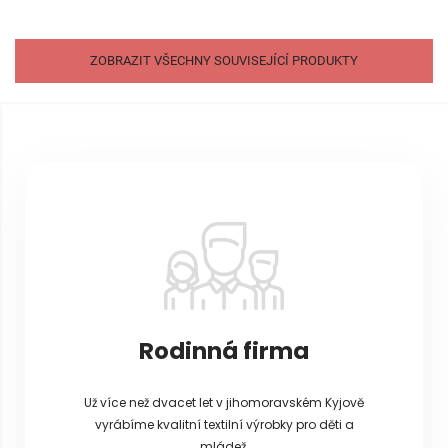
ZOBRAZIT VŠECHNY SOUVISEJÍCÍ PRODUKTY
Z
á
p
a
t
í
Rodinná firma
Už více než dvacet let v jihomoravském Kyjově
vyrábíme kvalitní textilní výrobky pro děti a
mládež.