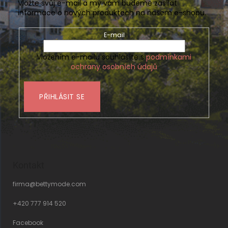
Vložte svůj e-mail a my vám budeme zasílat
informace o nových produktech na našem e-shopu.
E-mail
Vložením e-mailu souhlasíte s
podmínkami
ochrany osobních údajů
PŘIHLÁSIT SE
Kontakt
firma
@
bettymode.com
+420 777 914 520
Facebook