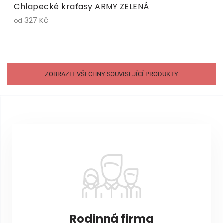
Chlapecké kraťasy ARMY ZELENÁ
327 Kč
od
ZOBRAZIT VŠECHNY SOUVISEJÍCÍ PRODUKTY
Z
á
p
a
t
í
Rodinná firma