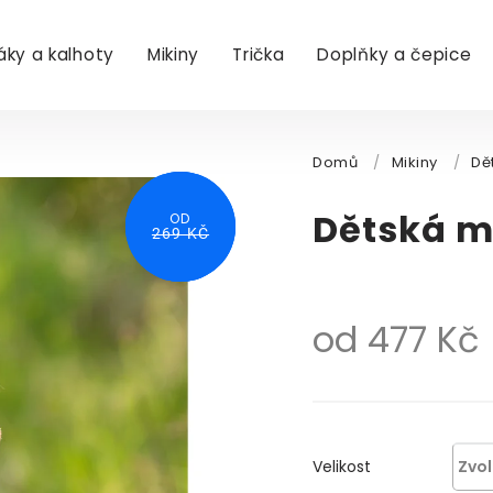
áky a kalhoty
Mikiny
Trička
Doplňky a čepice
Domů
/
Mikiny
/
Dě
Dětská m
OD
OD
OD
252 KČ
269 KČ
269 KČ
od
477 Kč
Velikost