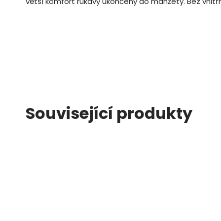
větší komfort rukávy ukončeny do manžety. Bez vnitř
Související produkty