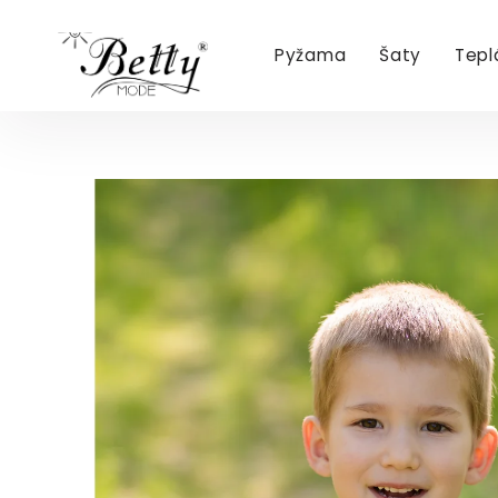
Pyžama
Šaty
Tepl
Přejít
na
obsah