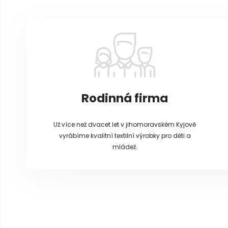
á
p
a
t
í
Rodinná firma
Už více než dvacet let v jihomoravském Kyjově
vyrábíme kvalitní textilní výrobky pro děti a
mládež.