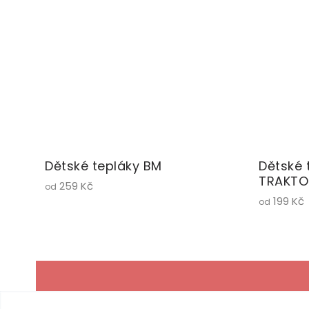
Dětské tepláky BM
Dětské 
TRAKTO
259 Kč
od
199 Kč
od
Z