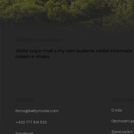
Odebírat newsletter
Vložte svůj e-mail a my vám budeme zasílat informace
našem e-shopu.
Kontakt
Informac
O nás
firma
@
bettymode.com
Obchodní p
+420 777 914 520
Zpracování
Facebook