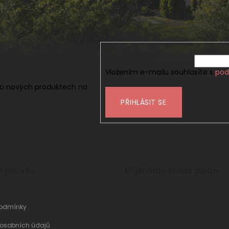
Vložením e-mailu souhlasíte s
pod
 o nových produktech na
PŘIHLÁSIT SE
e pro vás
Přijímáme online platby
odmínky
 osobních údajů