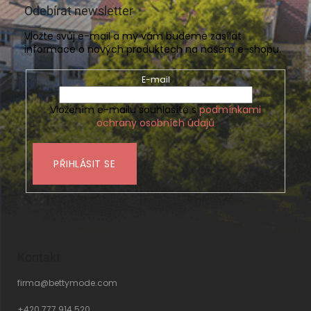
Odebírat newsletter
Vložte svůj e-mail a my vám budeme zasílat
informace o nových produktech na našem e-shopu.
E-mail
Vložením e-mailu souhlasíte s
podmínkami
ochrany osobních údajů
PŘIHLÁSIT SE
Kontakt
firma
@
bettymode.com
+420 777 914 520