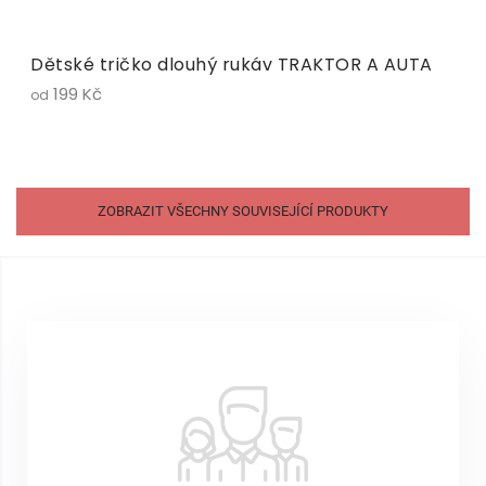
Dětské tričko dlouhý rukáv TRAKTOR A AUTA
199 Kč
od
ZOBRAZIT VŠECHNY SOUVISEJÍCÍ PRODUKTY
Z
á
p
a
t
í