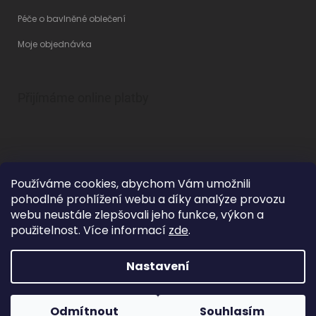
Péče o bavlněné oblečení
Moje objednávka
Přijímáme online platby
Používáme cookies, abychom Vám umožnili
pohodlné prohlížení webu a díky analýze provozu
Vytvořil Shoptet
webu neustále zlepšovali jeho funkce, výkon a
použitelnost. Více informací
zde
.
Nastavení
Copyright 2026
Betty Mode
. Všechna práva vyhrazena.
Upravit
nastavení cookies
Grafický návrh vytvořil a na Shoptet implementoval
Tomáš Hlad
&
Odmítnout
Souhlasím