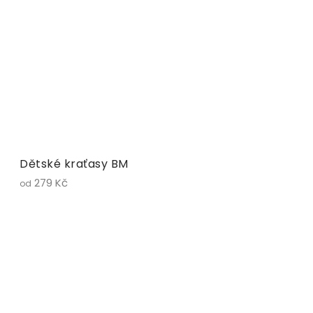
Dětské kraťasy BM
279 Kč
od