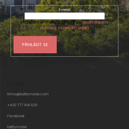
E-mail
Vložením e-mailu souhlasíte s
podmínkami
ochrany osobních údajů
PŘIHLÁSIT SE
Kontakt
firma
@
bettymode.com
+420 777 914 520
Facebook
bettymode