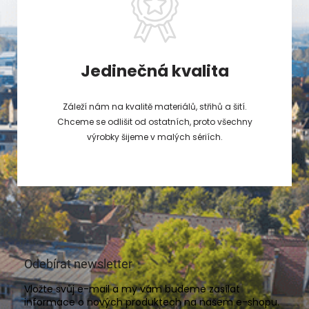
Jedinečná kvalita
Záleží nám na kvalitě materiálů, střihů a šití.
Chceme se odlišit od ostatních, proto všechny
výrobky šijeme v malých sériích.
Odebírat newsletter
Vložte svůj e-mail a my vám budeme zasílat
informace o nových produktech na našem e-shopu.