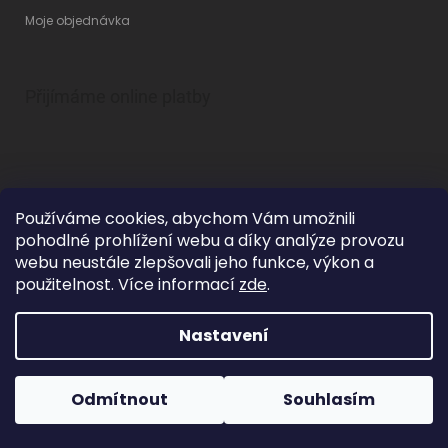
Moje objednávka
Přijímáme online platby
Používáme cookies, abychom Vám umožnili
pohodlné prohlížení webu a díky analýze provozu
Vytvořil Shoptet
webu neustále zlepšovali jeho funkce, výkon a
použitelnost. Více informací
zde
.
Nastavení
Copyright 2026
Betty Mode
. Všechna práva vyhrazena.
Upravit
nastavení cookies
Grafický návrh vytvořil a na Shoptet implementoval
Tomáš Hlad
&
Odmítnout
Souhlasím
Shoptetak.cz