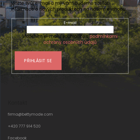
Vložte svůj e-mail a my vám budeme zasílat
informace o nových produktech na našem e-shopu.
E-mail
Vložením e-mailu souhlasíte s
podmínkami
ochrany osobních údajů
PŘIHLÁSIT SE
Kontakt
firma
@
bettymode.com
+420 777 914 520
Facebook