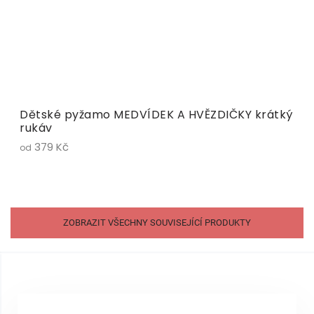
Dětské pyžamo MEDVÍDEK A HVĚZDIČKY krátký
rukáv
379 Kč
od
ZOBRAZIT VŠECHNY SOUVISEJÍCÍ PRODUKTY
Z
á
p
a