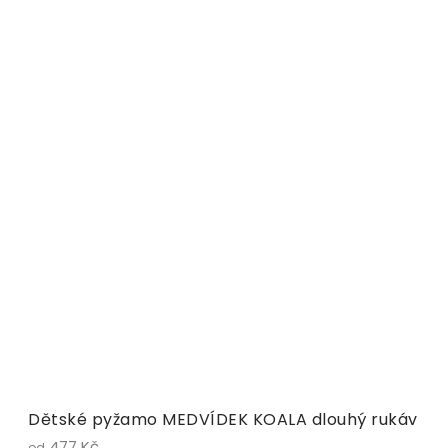
Dětské pyžamo MEDVÍDEK KOALA dlouhý rukáv
477 Kč
od