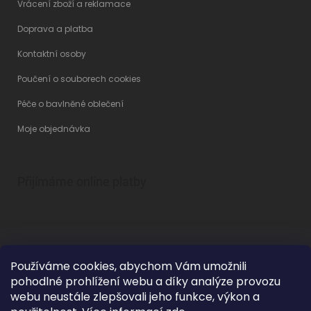
Vrácení zboží a reklamace
Doprava a platba
Kontaktní osoby
Poučení o souborech cookies
Péče o bavlněné oblečení
Moje objednávka
Přijímáme online platby
Používáme cookies, abychom Vám umožnili
pohodlné prohlížení webu a díky analýze provozu
Vytvořil Shoptet
webu neustále zlepšovali jeho funkce, výkon a