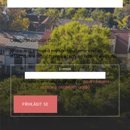
Odebírat newsletter
Vložte svůj e-mail a my vám budeme zasílat
informace o nových produktech na našem e-shopu.
E-mail
Vložením e-mailu souhlasíte s
podmínkami
ochrany osobních údajů
PŘIHLÁSIT SE