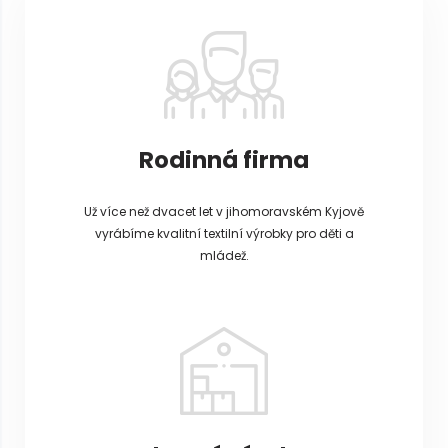
t
í
Rodinná firma
Už více než dvacet let v jihomoravském Kyjově
vyrábíme kvalitní textilní výrobky pro děti a
mládež.