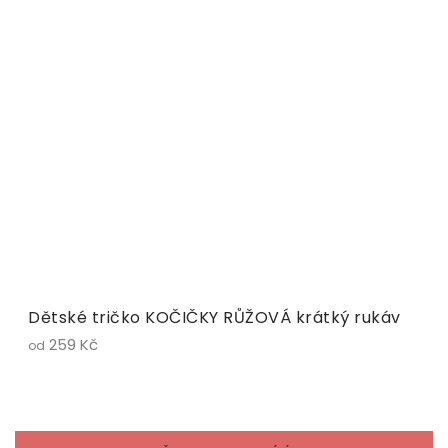
Dětské tričko KOČIČKY RŮŽOVÁ krátký rukáv
259 Kč
od