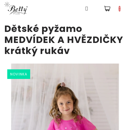
NÁKUPNÍ
Pyžama
KOŠÍK
Přejít
Dětské pyžamo
na
obsah
Šaty
MEDVÍDEK A HVĚZDIČKY
krátký rukáv
Tepláky
a
kalhoty
Mikiny
NOVINKA
NOVINKA
Trička
Doplňky
a
čepice
Přihlášení