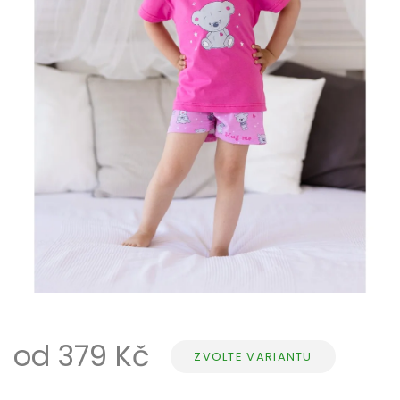
od
379 Kč
ZVOLTE VARIANTU
Měrná
cena: