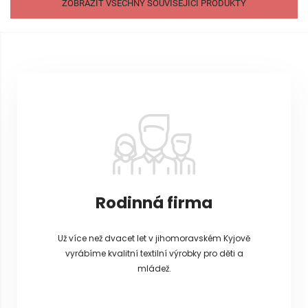
ZOBRAZIT VŠECHNY SOUVISEJÍCÍ PRODUKTY
Z
á
p
a
t
í
Rodinná firma
Už více než dvacet let v jihomoravském Kyjově
vyrábíme kvalitní textilní výrobky pro děti a
mládež.