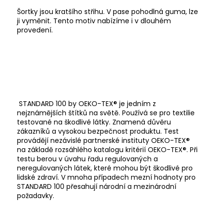
Šortky jsou kratšího střihu. V pase pohodlná guma, lze
ji vyměnit. Tento motiv nabízíme i v dlouhém
provedení.
STANDARD 100 by OEKO-TEX® je jedním z
nejznámějších štítků na světě. Používá se pro textilie
testované na škodlivé látky. Znamená důvěru
zákazníků a vysokou bezpečnost produktu. Test
provádějí nezávislé partnerské instituty OEKO-TEX®
na základě rozsáhlého katalogu kritérií OEKO-TEX®
. Při
testu berou v úvahu řadu regulovaných a
neregulovaných látek, které mohou být škodlivé pro
lidské zdraví. V mnoha případech mezní hodnoty pro
STANDARD 100 přesahují národní a mezinárodní
požadavky.