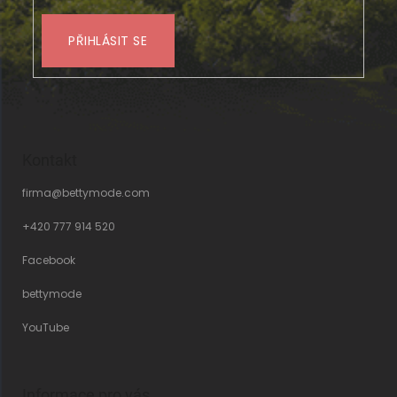
PŘIHLÁSIT SE
Kontakt
firma
@
bettymode.com
+420 777 914 520
Facebook
bettymode
YouTube
Informace pro vás