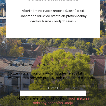
Záleží nám na kvalitě materiálů, střihů a šití.
Chceme se odlišit od ostatních, proto všechny
výrobky šijeme v malých sériích.
Odebírat newsletter
Vložte svůj e-mail a my vám budeme zasílat
informace o nových produktech na našem e-shopu.
E-mail
Vložením e-mailu souhlasíte s
podmínkami
ochrany osobních údajů